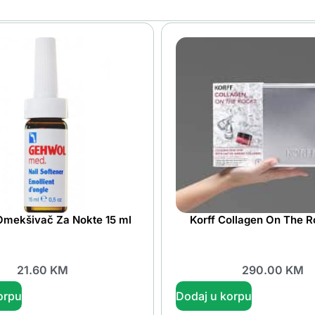
mekšivač Za Nokte 15 ml
Korff Collagen On The R
21.60
KM
290.00
KM
orpu
Dodaj u korpu