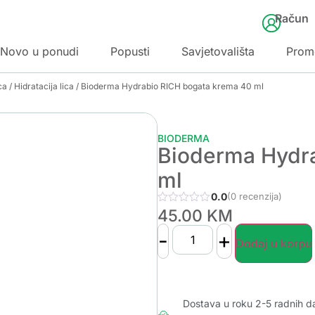
Račun
Novo u ponudi
Popusti
Savjetovališta
Prom
ca
/
Hidratacija lica
/ Bioderma Hydrabio RICH bogata krema 40 ml
BIODERMA
Bioderma Hydr
ml
0.0
(0 recenzija)
45.00
KM
-
+
Dodaj u korpu
Dostava u roku 2-5 radnih d