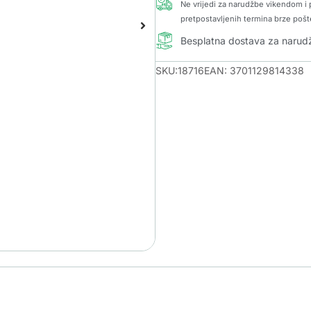
Ne vrijedi za narudžbe vikendom i p
pretpostavljenih termina brze pošt
Besplatna dostava za naru
SKU:18716
EAN: 3701129814338