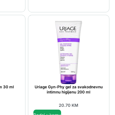
m 30 ml
Uriage Gyn-Phy gel za svakodnevnu
intimnu higijenu 200 ml
20.70
KM
Dodaj u korpu