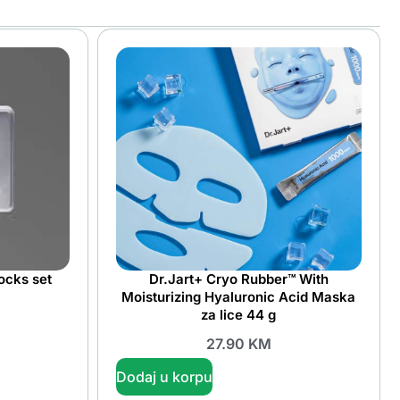
ocks set
Dr.Jart+ Cryo Rubber™ With
Moisturizing Hyaluronic Acid Maska
za lice 44 g
27.90
KM
Dodaj u korpu