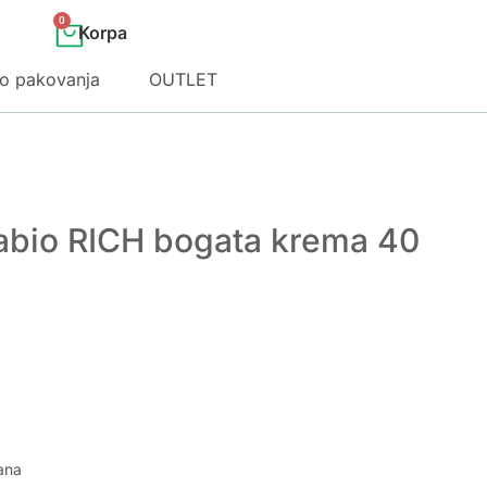
0
o pakovanja
OUTLET
abio RICH bogata krema 40
ana