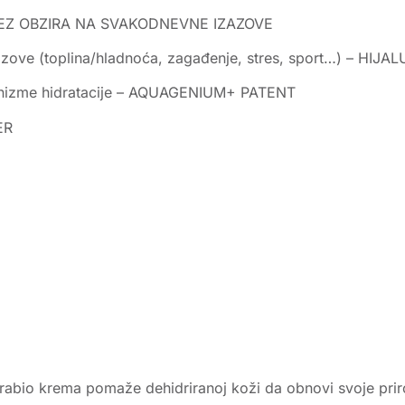
 BEZ OBZIRA NA SVAKODNEVNE IZAZOVE
zazove (toplina/hladnoća, zagađenje, stres, sport…) – HI
hanizme hidratacije – AQUAGENIUM+ PATENT
ER
abio krema pomaže dehidriranoj koži da obnovi svoje prir