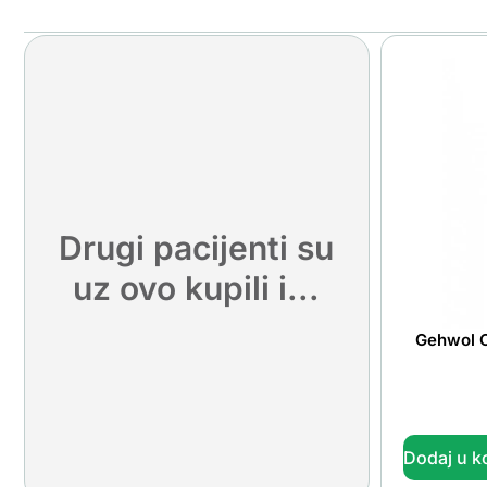
Drugi pacijenti su
uz ovo kupili i...
Gehwol O
Dodaj u k