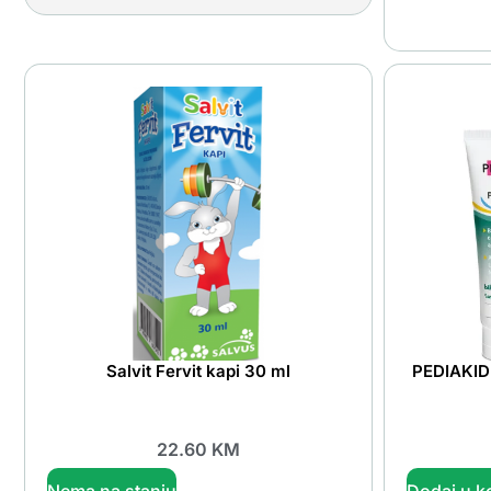
Salvit Fervit kapi 30 ml
PEDIAKID 
22.60
KM
Nema na stanju
Dodaj u k