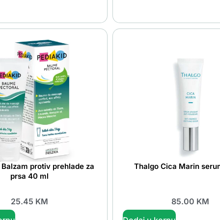
Balzam protiv prehlade za
Thalgo Cica Marin seru
prsa 40 ml
25.45
KM
85.00
KM
orpu
Dodaj u korpu