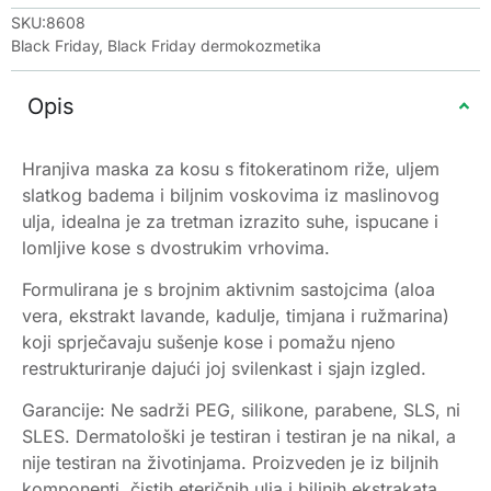
SKU:8608
Black Friday
,
Black Friday dermokozmetika
Opis
Hranjiva maska za kosu s fitokeratinom riže, uljem
slatkog badema i biljnim voskovima iz maslinovog
ulja, idealna je za tretman izrazito suhe, ispucane i
lomljive kose s dvostrukim vrhovima.
Formulirana je s brojnim aktivnim sastojcima (aloa
vera, ekstrakt lavande, kadulje, timjana i ružmarina)
koji sprječavaju sušenje kose i pomažu njeno
restrukturiranje dajući joj svilenkast i sjajn izgled.
Garancije: Ne sadrži PEG, silikone, parabene, SLS, ni
SLES. Dermatološki je testiran i testiran je na nikal, a
nije testiran na životinjama. Proizveden je iz biljnih
komponenti, čistih eteričnih ulja i biljnih ekstrakata.