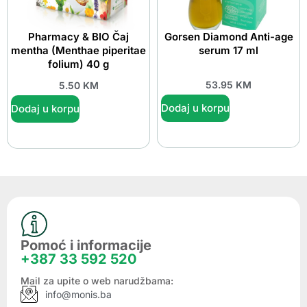
Pharmacy & BIO Čaj
Gorsen Diamond Anti-age
mentha (Menthae piperitae
serum 17 ml
folium) 40 g
53.95
KM
5.50
KM
Dodaj u korpu
Dodaj u korpu
Pomoć i informacije
+387 33 592 520
Mail za upite o web narudžbama:
info@monis.ba