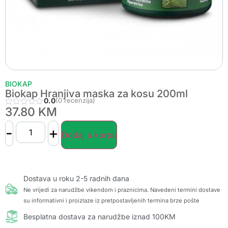
BIOKAP
Biokap Hranjiva maska za kosu 200ml
0.0
(0 recenzija)
37.80
KM
-
+
Dodaj u korpu
Dostava u roku 2-5 radnih dana
Ne vrijedi za narudžbe vikendom i praznicima. Navedeni termini dostave
su informativni i proizlaze iz pretpostavljenih termina brze pošte
Besplatna dostava za narudžbe iznad 100KM