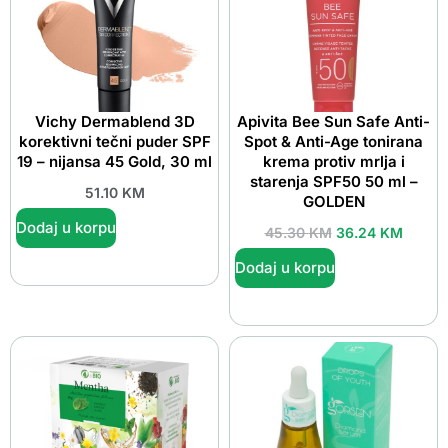
Vichy Dermablend 3D
Apivita Bee Sun Safe Anti-
korektivni tečni puder SPF
Spot & Anti-Age tonirana
19 – nijansa 45 Gold, 30 ml
krema protiv mrlja i
starenja SPF50 50 ml –
51.10
KM
GOLDEN
Dodaj u korpu
45.30
KM
36.24
KM
Dodaj u korpu