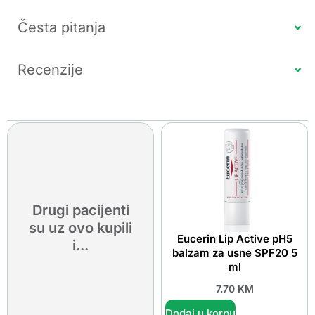
Česta pitanja
Recenzije
Drugi pacijenti
su uz ovo kupili
Eucerin Lip Active pH5
i...
balzam za usne SPF20 5
ml
7.70
KM
Dodaj u korpu