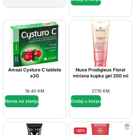
Amsal Cysturo C tablete
Nuxe Prodigieux Floral
a30
mirisna kupka gel 200 ml
18.40
KM
27.10
KM
Nema na stanju
Dodaj u korpu
-20%