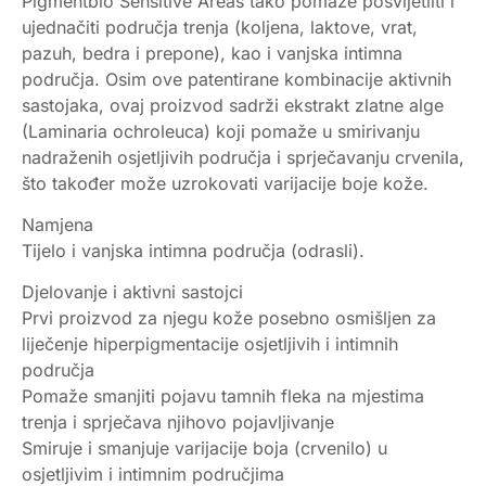
Pigmentbio Sensitive Areas tako pomaže posvijetliti i
ujednačiti područja trenja (koljena, laktove, vrat,
pazuh, bedra i prepone), kao i vanjska intimna
područja. Osim ove patentirane kombinacije aktivnih
sastojaka, ovaj proizvod sadrži ekstrakt zlatne alge
(Laminaria ochroleuca) koji pomaže u smirivanju
nadraženih osjetljivih područja i sprječavanju crvenila,
što također može uzrokovati varijacije boje kože.
Namjena
Tijelo i vanjska intimna područja (odrasli).
Djelovanje i aktivni sastojci
Prvi proizvod za njegu kože posebno osmišljen za
liječenje hiperpigmentacije osjetljivih i intimnih
područja
Pomaže smanjiti pojavu tamnih fleka na mjestima
trenja i sprječava njihovo pojavljivanje
Smiruje i smanjuje varijacije boja (crvenilo) u
osjetljivim i intimnim područjima