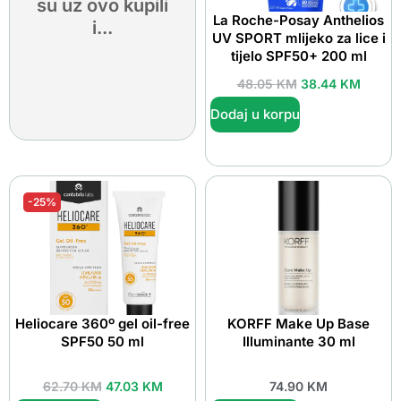
su uz ovo kupili
La Roche-Posay Anthelios
i...
UV SPORT mlijeko za lice i
tijelo SPF50+ 200 ml
48.05
KM
38.44
KM
Dodaj u korpu
-25%
Heliocare 360º gel oil-free
KORFF Make Up Base
SPF50 50 ml
Illuminante 30 ml
62.70
KM
47.03
KM
74.90
KM