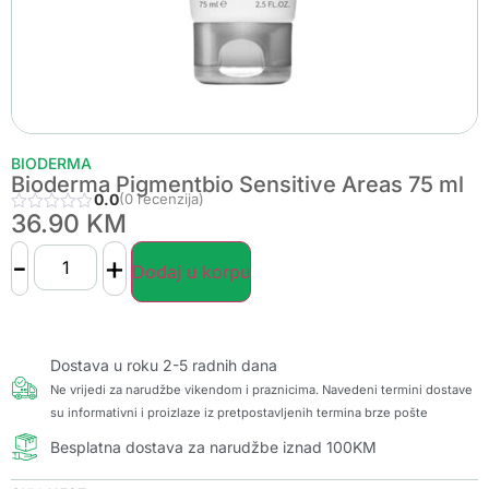
BIODERMA
Bioderma Pigmentbio Sensitive Areas 75 ml
0.0
(0 recenzija)
36.90
KM
-
+
Dodaj u korpu
Dostava u roku 2-5 radnih dana
Ne vrijedi za narudžbe vikendom i praznicima. Navedeni termini dostave
su informativni i proizlaze iz pretpostavljenih termina brze pošte
Besplatna dostava za narudžbe iznad 100KM