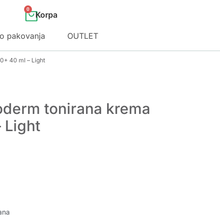
0
o pakovanja
OUTLET
+ 40 ml – Light
oderm tonirana krema
 Light
ana