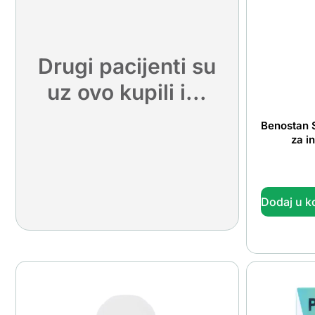
Drugi pacijenti su
uz ovo kupili i...
Benostan 
za i
Dodaj u k