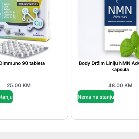
Oimmuno 90 tableta
Body Držim Liniju NMN A
kapsula
25.00
KM
48.00
KM
tanju
Nema na stanju