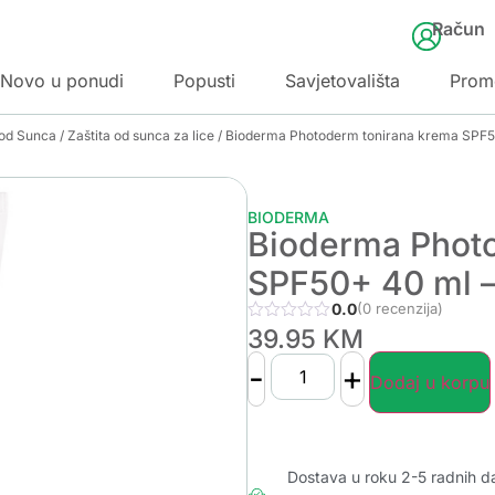
Račun
Novo u ponudi
Popusti
Savjetovališta
Prom
 od Sunca
/
Zaštita od sunca za lice
/ Bioderma Photoderm tonirana krema SPF50
BIODERMA
Bioderma Phot
SPF50+ 40 ml –
0.0
(0 recenzija)
39.95
KM
-
+
Dodaj u korpu
Dostava u roku 2-5 radnih d