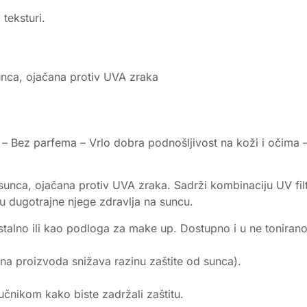
teksturi.
nca, ojačana protiv UVA zraka
 – Bez parfema – Vrlo dobra podnošljivost na koži i očima 
ca, ojačana protiv UVA zraka. Sadrži kombinaciju UV filter
 dugotrajne njege zdravlja na suncu.
talno ili kao podloga za make up. Dostupno i u ne toniranoj 
čina proizvoda snižava razinu zaštite od sunca).
ručnikom kako biste zadržali zaštitu.