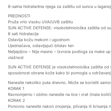
8-satna hidratantna njega za zaštitu od sunca u laganoj 
PREDNOSTI
Pruža vrlo visoku UVA/UVB zaštitu
SUN ACTIVE DEFENSE: visokotehnološka zaštita od su
8 sati hidratacije
Ostavlja kožu mekom i ugodnom
Ujednačava, ostavljajući blistav ten
Neljepljivo – Nije masno – Izvrsna podloga za make up
vlažnost
SUN ACTIVE DEFENSE je visokotehnološka zaštita od sun
sposobnost obrane kože kako bi pomogla u održavanju
Nanesite nekoliko puta dnevno. Može se koristiti samos
KORAK 1
Ravnomjerno i obilno nanesite na lice i vrat (mala koli
KORAK 2
Ponovno nanesite nakon znojenja, plivanja ili brisanja 