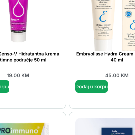
Senso-V Hidratantna krema
Embryolisse Hydra Cream 
ntimno područje 50 ml
40 ml
19.00
KM
45.00
KM
orpu
Dodaj u korpu