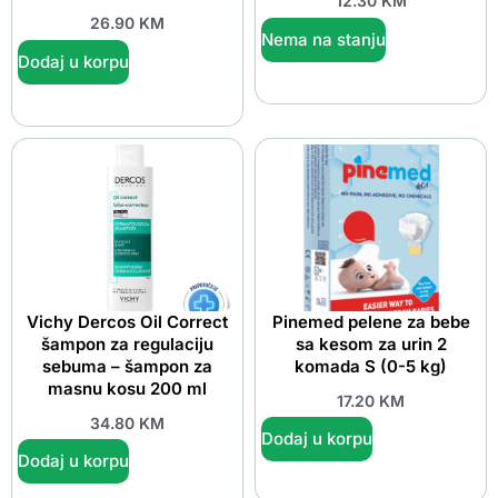
12.30
KM
26.90
KM
Nema na stanju
Dodaj u korpu
Vichy Dercos Oil Correct
Pinemed pelene za bebe
šampon za regulaciju
sa kesom za urin 2
sebuma – šampon za
komada S (0-5 kg)
masnu kosu 200 ml
17.20
KM
34.80
KM
Dodaj u korpu
Dodaj u korpu