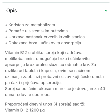
Opis
• Koristan za metabolizam
• Pomaže u sistemskim putevima
• Ubrzava nastanak crvenih krvnih stanica
• Dokazana brza i učinkovita apsorpcija
Vitamin B12 u obliku spreja koji sadržava
metilkobalamin, omogućuje brzu i učinkovitu
apsorpciju kroz oralnu sluznicu odmah u krv. Za
razliku od tableta i kapsula, ovim se načinom
uzimanja zaobilazi probavni sustav koji često ometa
pa čak i sprječava apsorpciju.
Sprej sa odličnim okusom marelice je dovoljan za 40
dana redovite upotrebe.
Preporočeni dnevni unos (4 spreja) sadrži:
Vitamin B 12 1200 μg