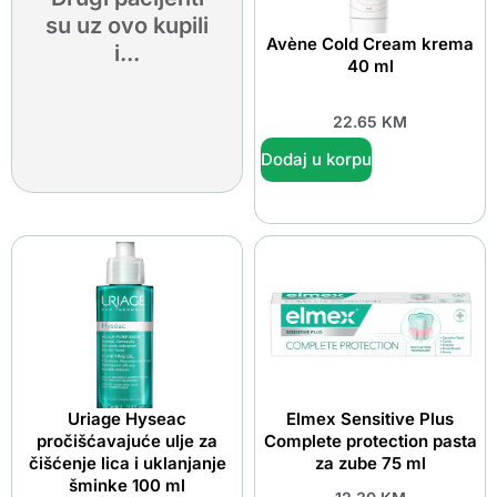
su uz ovo kupili
Avène Cold Cream krema
i...
40 ml
22.65
KM
Dodaj u korpu
Uriage Hyseac
Elmex Sensitive Plus
pročišćavajuće ulje za
Complete protection pasta
čišćenje lica i uklanjanje
za zube 75 ml
šminke 100 ml