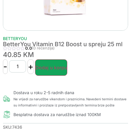
BETTERYOU
BetterYou Vitamin B12 Boost u spreju 25 ml
0.0
(0 recenzija)
40.85
KM
-
+
Dodaj u korpu
Dostava u roku 2-5 radnih dana
Ne vrijedi za narudžbe vikendom i praznicima. Navedeni termini dostave
su informativni i proizlaze iz pretpostavljenih termina brze pošte
Besplatna dostava za narudžbe iznad 100KM
SKU:7436