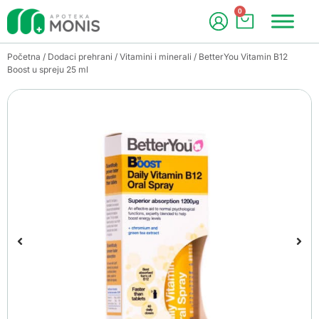
0
Početna
/
Dodaci prehrani
/
Vitamini i minerali
/ BetterYou Vitamin B12
Boost u spreju 25 ml