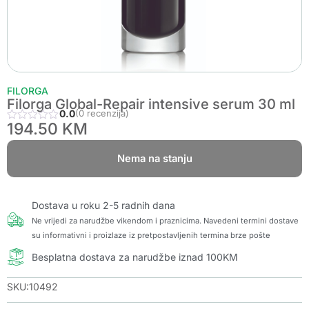
FILORGA
Filorga Global-Repair intensive serum 30 ml
0.0
(0 recenzija)
194.50
KM
Nema na stanju
Dostava u roku 2-5 radnih dana
Ne vrijedi za narudžbe vikendom i praznicima. Navedeni termini dostave
su informativni i proizlaze iz pretpostavljenih termina brze pošte
Besplatna dostava za narudžbe iznad 100KM
SKU:10492