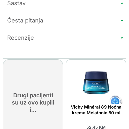
Sastav
Česta pitanja
Recenzije
Drugi pacijenti
su uz ovo kupili
Vichy Minéral 89 Noćna
i...
krema Melatonin 50 ml
52.45
KM