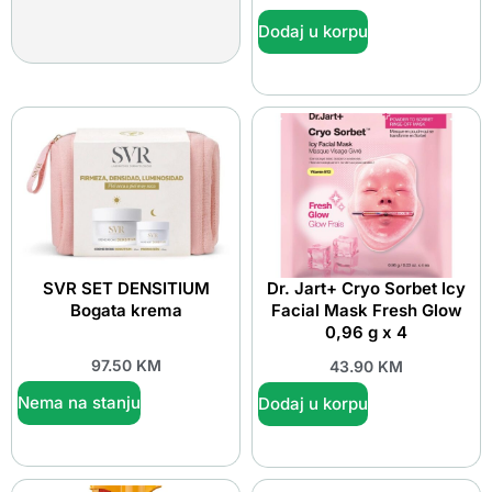
Dodaj u korpu
SVR SET DENSITIUM
Dr. Jart+ Cryo Sorbet Icy
Bogata krema
Facial Mask Fresh Glow
0,96 g x 4
97.50
KM
43.90
KM
Nema na stanju
Dodaj u korpu