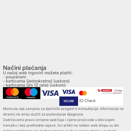
Načini plaćanja
U našoj web trgovini možete platiti:
- pouzećem
- karticama (jednokratno) (uskoro)
- karticama (do 12 rata) (uskoro)
Monis.ba nije zamjena za liječnički pregled ni konsultacije. Informacije na
stranici ne smiju služiti za postavljanje dijagnoze.
Zadržavamo pravo izmjene sadržaja i cijene proizvoda u bilo kojem
trenutku i bez prethodne najave. Svi artikli na našem web shopu su dio
našeg asortimana i ne podrazumjeva se da su svi na stanju u svakom