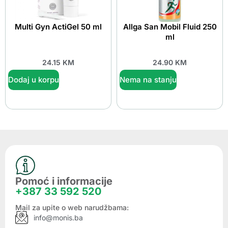
Multi Gyn ActiGel 50 ml
Allga San Mobil Fluid 250
ml
24.15
KM
24.90
KM
Dodaj u korpu
Nema na stanju
Pomoć i informacije
+387 33 592 520
Mail za upite o web narudžbama:
info@monis.ba