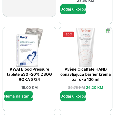
23.50
KM
Dodaj u korpu
-20%
KWAI Blood Pressure
Avène Cicalfate HAND
tablete a30 -20% ZBOG
obnavljajuća barrier krema
ROKA 8/24
za ruke 100 ml
19.00
KM
32.75
KM
26.20
KM
Nema na stanju
Dodaj u korpu