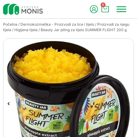
0
Početna
/
Dermokozmetika - Proizvodi za lice i tijelo
/
Proizvodi za njegu
tijela
/
Higijena tijela
/ Beauty Jar piling za tijelo SUMMER FLIGHT 200 g