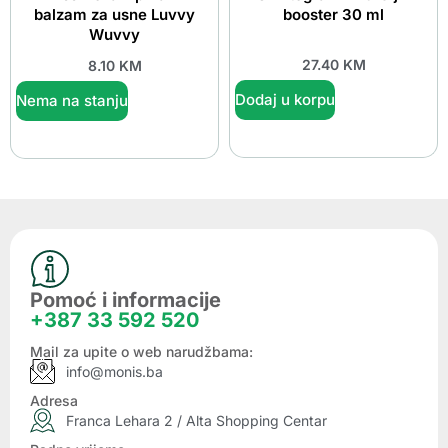
balzam za usne Luvvy
booster 30 ml
Wuvvy
27.40
KM
8.10
KM
Dodaj u korpu
Nema na stanju
Pomoć i informacije
+387 33 592 520
Mail za upite o web narudžbama:
info@monis.ba
Adresa
Franca Lehara 2 / Alta Shopping Centar