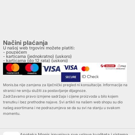
Načini plaćanja
U našoj web trgovini možete platiti:
- pouzećem
- karticama (jednokratno) (uskoro)
- karticama (do 12 rata) (uskoro)
Monis.ba nije zamjena za liječnički pregled ni konsultacije. Informacije na
stranici ne smiju služiti za postavljanje dijagnoze.
Zadržavamo pravo izmjene sadržaja i cijene proizvoda u bilo kojem
trenutku i bez prethodne najave. Svi artikli na našem web shopu su dio
našeg asortimana i ne podrazumjeva se da su svi na stanju u svakom
momentu.
Apoteka Monis ispunjava sve uslove kvaliteta i sistema