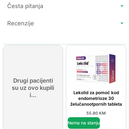
Česta pitanja
Recenzije
Drugi pacijenti
su uz ovo kupili
Lekolid za pomoć kod
i...
endometrioze 30
želučanootpornih tableta
55.80
KM
Nema na stanju