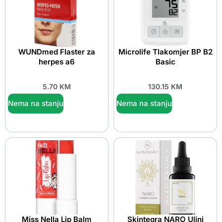
WUNDmed Flaster za
Microlife Tlakomjer BP B2
herpes a6
Basic
5.70
KM
130.15
KM
Nema na stanju
Nema na stanju
Miss Nella Lip Balm
Skintegra NARO Uljni