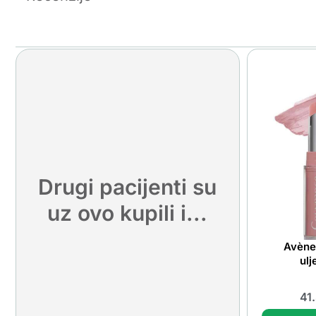
Drugi pacijenti su
uz ovo kupili i...
Avène
ulj
41