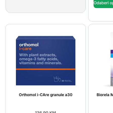
Odaberi o
Orthomol i-CAre granule a30
Biorela 
136.90
KM