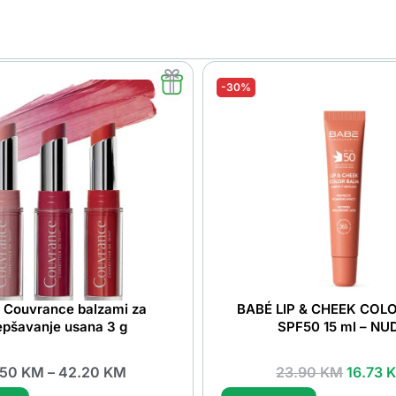
-30%
 Couvrance balzami za
BABÉ LIP & CHEEK COL
epšavanje usana 3 g
SPF50 15 ml – NU
.50
KM
–
42.20
KM
23.90
KM
16.73