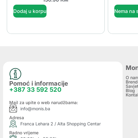
Dodaj u korpu
Nema na s
Mon
O na
Brend
Pomoć i informacije
Savje
+387 33 592 520
Blog
Konta
Mail za upite o web narudžbama:
info@monis.ba
Adresa
Franca Lehara 2 / Alta Shopping Centar
Radno vrijeme