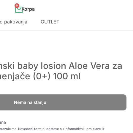
0
o pakovanja
OUTLET
ski baby losion Aloe Vera za
menjače (0+) 100 ml
Nema na stanju
ana
raznicima. Navedeni termini dostave su informativni i proizlaze iz