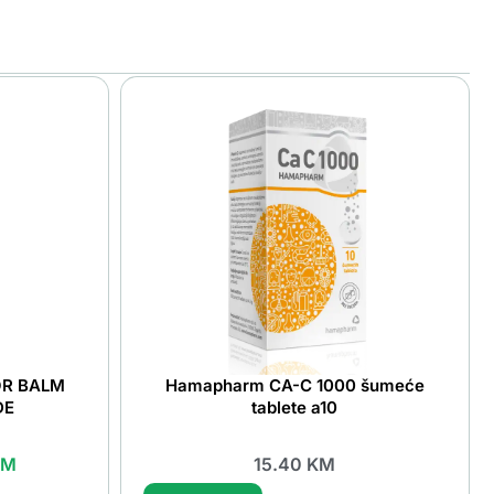
OR BALM
Hamapharm CA-C 1000 šumeće
DE
tablete a10
KM
15.40
KM