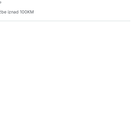
e
džbe iznad 100KM