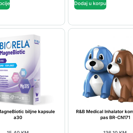
pcije
Dodaj u korpu
MagneBiotic biljne kapsule
R&B Medical Inhalator ko
a30
pas BR-CN171
15.40
KM
136.10
KM