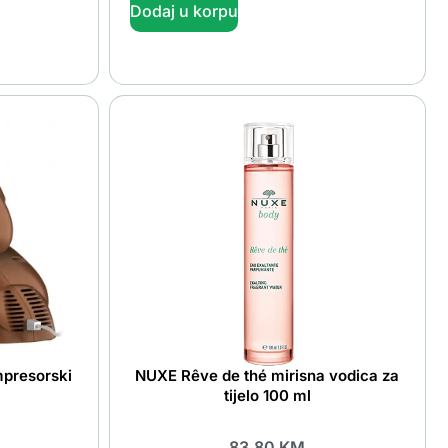
Dodaj u korpu
mpresorski
NUXE Rêve de thé mirisna vodica za
tijelo 100 ml
83.80
KM