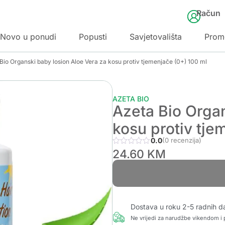
Račun
Novo u ponudi
Popusti
Savjetovališta
Prom
Bio Organski baby losion Aloe Vera za kosu protiv tjemenjače (0+) 100 ml
AZETA BIO
Azeta Bio Organ
kosu protiv tje
0.0
(0 recenzija)
24.60
KM
Dostava u roku 2-5 radnih d
Ne vrijedi za narudžbe vikendom i p