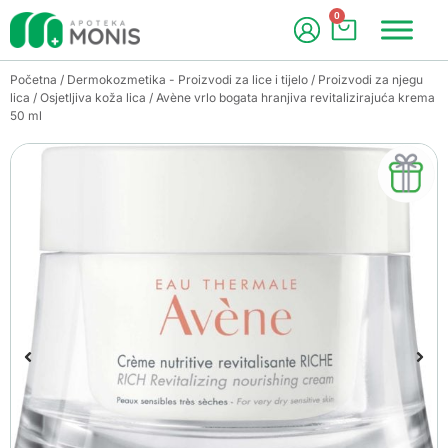
0
Početna
/
Dermokozmetika - Proizvodi za lice i tijelo
/
Proizvodi za njegu
lica
/
Osjetljiva koža lica
/ Avène vrlo bogata hranjiva revitalizirajuća krema
50 ml