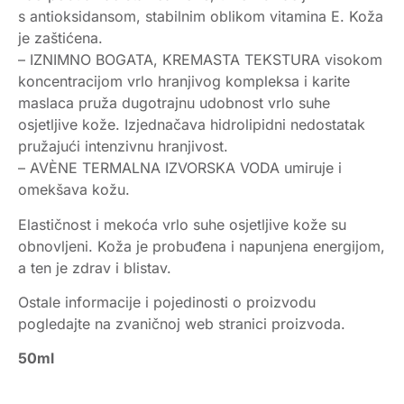
s antioksidansom, stabilnim oblikom vitamina E. Koža
je zaštićena.
– IZNIMNO BOGATA, KREMASTA TEKSTURA visokom
koncentracijom vrlo hranjivog kompleksa i karite
maslaca pruža dugotrajnu udobnost vrlo suhe
osjetljive kože. Izjednačava hidrolipidni nedostatak
pružajući intenzivnu hranjivost.
– AVÈNE TERMALNA IZVORSKA VODA umiruje i
omekšava kožu.
Elastičnost i mekoća vrlo suhe osjetljive kože su
obnovljeni. Koža je probuđena i napunjena energijom,
a ten je zdrav i blistav.
Ostale informacije i pojedinosti o proizvodu
pogledajte na zvaničnoj web stranici proizvoda.
50ml