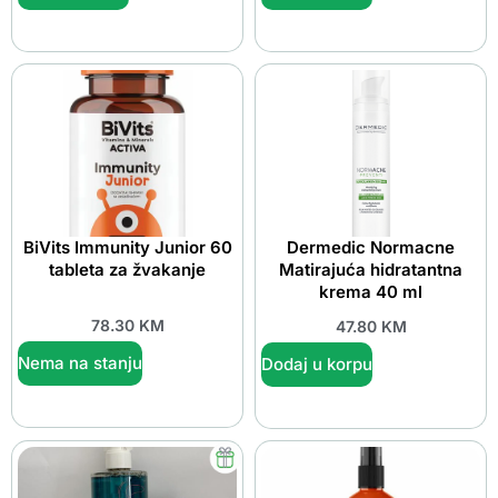
BiVits Immunity Junior 60
Dermedic Normacne
tableta za žvakanje
Matirajuća hidratantna
krema 40 ml
78.30
KM
47.80
KM
Nema na stanju
Dodaj u korpu