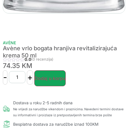
AVÈNE
Avène vrlo bogata hranjiva revitalizirajuća
krema 50 ml
0.0
(0 recenzija)
74.35
KM
-
+
Dodaj u korpu
Dostava u roku 2-5 radnih dana
Ne vrijedi za narudžbe vikendom i praznicima. Navedeni termini dostave
su informativni i proizlaze iz pretpostavljenih termina brze pošte
Besplatna dostava za narudžbe iznad 100KM