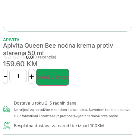
APIVITA
Apivita Queen Bee noćna krema protiv
starenja 50 ml
0.0
(0 recenzija)
159.60
KM
-
+
Dodaj u korpu
Dostava u roku 2-5 radnih dana
Ne vrijedi za narudžbe vikendom i praznicima. Navedeni termini dostave
su informativni i proizlaze iz pretpostavljenih termina brze pošte
Besplatna dostava za narudžbe iznad 100KM