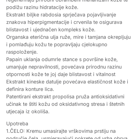
podižu razinu hidratacije kože.
Ekstrakt biljke rabdosia sprječava pojavljivanje
znakova hiperpigmentacije i crvenila te osigurava
blistavost i ujednačen kompleks kože.
Organska eterična ulja ruže, mire i tamjana okrepljuju
i pomlađuju kožu te popravljaju cjelokupno
raspoloženje.
Papain uklanja odumrle stance s površine kože,
umanjuje nepravilnosti, povećava prirodnu razinu
otpornosti kože te joj daje blistavost i vitalnost
Ekstrakt kineske datulje povećava elastičnost kože i
definira konture lica.
Patentirani ekstrakt propolisa pruža antioksidativni
učinak te štiti kožu od oksidativnog stresa i štetnih
utjecaja iz okoliša.
Upotreba
1.ČELO: Kremu umasirajte vrškovima prstiju na
područje čela, usmjeravajući pokrete od vrha obrva