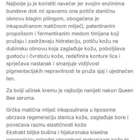
Najbolje ju je koristiti navečer jer svojim enzimima
bundeve dok mi spavamo ona potiče staničnu
obnovu blagim pilingom, obogaćena je
inkapsuliranom matičnom mliječi, patentiranim
propolisom i fermentiranim medom timijana koji
pružaju i zadržavaju hidrataciju, potiču kožu na
dubinsku obnovu koja zaglađuje kožu, poboljšava
gustoću i čvrstoću kože, redefinira konture lica i
sprječava nastanak i smanjuje vidljivost
pigmentacijskih nepravilnosti te pruža sjaj i ujednačen
ten.
Za bolji učinak kremu je najbolje nanijeti nakon Queen
Bee seruma.
Grčka matična mliječ inkapsulirana u liposome
ubrzava regeneraciju stanica kože, zaglađuje bore i
povećava razinu elastičnosti kože
Ekstrakt biljke bušina i hijaluronska kiselina
regeneriraju prirodni obrambeni mehanizam kože te