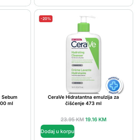
-20%
e® Sebum
CeraVe Hidratantna emulzija za
200 ml
čišćenje 473 ml
23.95
KM
19.16
KM
Dodaj u korpu