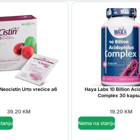
 Neocistin Urto vrećice a6
Haya Labs 10 Billion Aci
Complex 30 kapsu
39.20
KM
19.20
KM
tanju
Nema na stanju