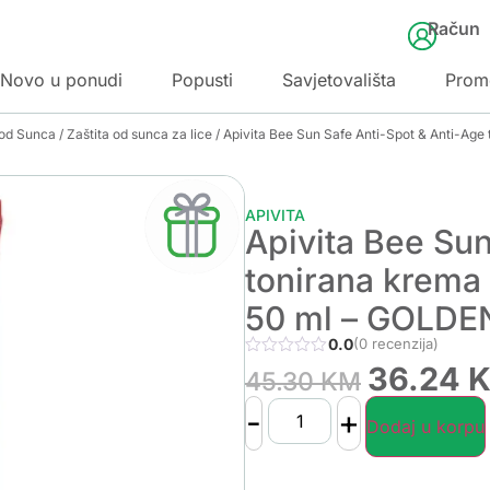
Račun
Novo u ponudi
Popusti
Savjetovališta
Prom
 od Sunca
/
Zaštita od sunca za lice
/ Apivita Bee Sun Safe Anti-Spot & Anti-Age
APIVITA
Apivita Bee Sun
tonirana krema 
50 ml – GOLDE
0.0
(0 recenzija)
36.24
45.30
KM
-
+
Dodaj u korpu