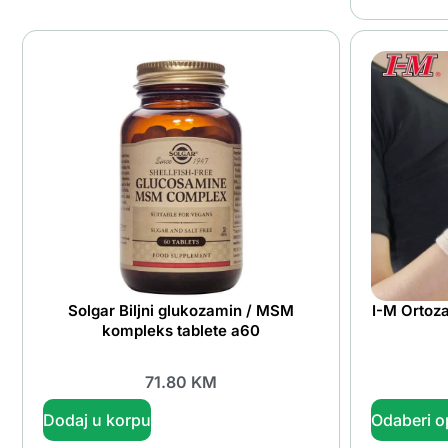
Solgar Biljni glukozamin / MSM
I-M Ortoza
kompleks tablete a60
71.80
KM
Dodaj u korpu
Odaberi o