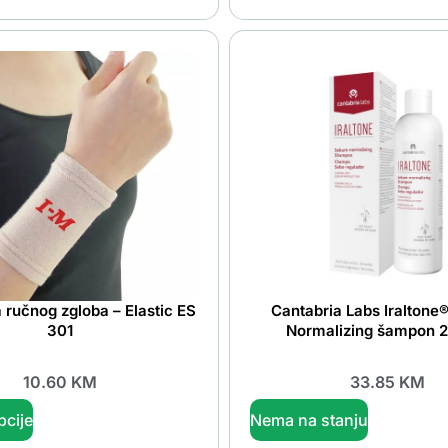
 ručnog zgloba – Elastic ES
Cantabria Labs Iralton
301
Normalizing šampon 
10.60
KM
33.85
KM
pcije
Nema na stanju