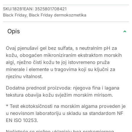
SKU:18281
EAN: 3525801708421
Black Friday
,
Black Friday dermokozmetika
Opis
Ovaj pjenušavi gel bez sulfata, s neutralnim pH za
kožu, obogaćen mikroniziranim ekstraktom morskih
algi, nježno čisti kožu te joj istovremeno pruža
minerale i elemente u tragovima koji su ključni za
njezinu vitalnost.
Dodatna prednost proizvoda: njegova fina i lagana
tekstura obavija kožu svježim morskim mirisom.
* Test ekotoksičnosti na morskim algama proveden je
u neovisnom laboratoriju u skladu sa standardom NF
EN ISO 10253.
Nečistoće se nježno uklanjaju bez prekomjernog