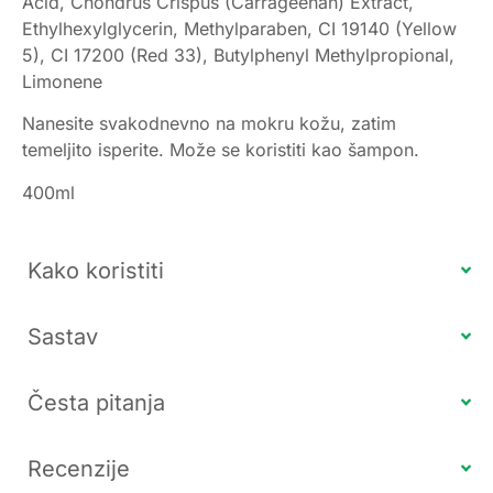
Acid, Chondrus Crispus (Carrageenan) Extract,
Ethylhexylglycerin, Methylparaben, CI 19140 (Yellow
5), CI 17200 (Red 33), Butylphenyl Methylpropional,
Limonene
Nanesite svakodnevno na mokru kožu, zatim
temeljito isperite. Može se koristiti kao šampon.
400ml
Kako koristiti
Sastav
Česta pitanja
Recenzije