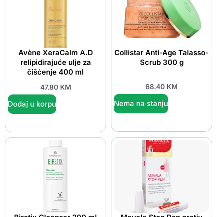
Avène XeraCalm A.D
Collistar Anti-Age Talasso-
relipidirajuće ulje za
Scrub 300 g
čišćenje 400 ml
68.40
KM
47.80
KM
Nema na stanju
Dodaj u korpu