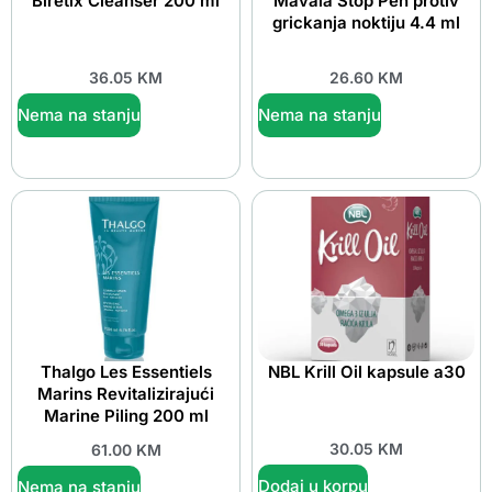
Biretix Cleanser 200 ml
Mavala Stop Pen protiv
grickanja noktiju 4.4 ml
36.05
KM
26.60
KM
Nema na stanju
Nema na stanju
Thalgo Les Essentiels
NBL Krill Oil kapsule a30
Marins Revitalizirajući
Marine Piling 200 ml
30.05
KM
61.00
KM
Dodaj u korpu
Nema na stanju