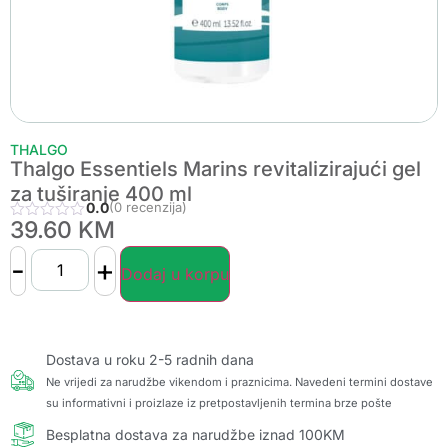
THALGO
Thalgo Essentiels Marins revitalizirajući gel
za tuširanje 400 ml
0.0
(0 recenzija)
39.60
KM
-
+
Dodaj u korpu
Dostava u roku 2-5 radnih dana
Ne vrijedi za narudžbe vikendom i praznicima. Navedeni termini dostave
su informativni i proizlaze iz pretpostavljenih termina brze pošte
Besplatna dostava za narudžbe iznad 100KM