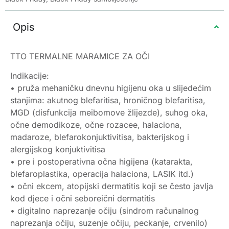
Opis
TTO TERMALNE MARAMICE ZA OČI
Indikacije:
• pruža mehaničku dnevnu higijenu oka u slijedećim
stanjima: akutnog blefaritisa, hroničnog blefaritisa,
MGD (disfunkcija meibomove žlijezde), suhog oka,
očne demodikoze, očne rozacee, halaciona,
madaroze, blefarokonjuktivitisa, bakterijskog i
alergijskog konjuktivitisa
• pre i postoperativna očna higijena (katarakta,
blefaroplastika, operacija halaciona, LASIK itd.)
• očni ekcem, atopijski dermatitis koji se često javlja
kod djece i očni seboreični dermatitis
• digitalno naprezanje očiju (sindrom računalnog
naprezanja očiju, suzenje očiju, peckanje, crvenilo)