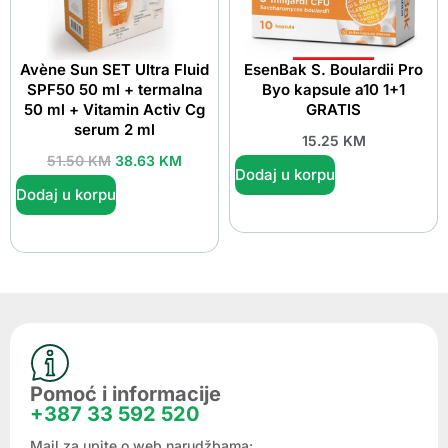
Avène Sun SET Ultra Fluid
EsenBak S. Boulardii Pro
SPF50 50 ml + termalna
Byo kapsule a10 1+1
50 ml + Vitamin Activ Cg
GRATIS
serum 2 ml
15.25
KM
51.50
KM
38.63
KM
Dodaj u korpu
Dodaj u korpu
Pomoć i informacije
+387 33 592 520
Mail za upite o web narudžbama: