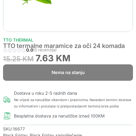
TTO THERMAL
TTO termalne maramice za oči 24 komada
0.0
(0 recenzija)
7.63
KM
15.25
KM
Nema na stanju
Dostava u roku 2-5 radnih dana
Ne vrijedi za narudžbe vikendom i praznicima. Navedeni termini dostave
su informativni i proizlaze iz pretpostavljenih termina brze pošte
Besplatna dostava za narudžbe iznad 100KM
SKU:16677
Black Friday
,
Black Friday samoliječenje