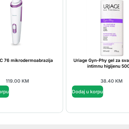
FC 76 mikrodermoabrazija
Uriage Gyn-Phy gel za sv
intimnu higijenu 50
119.00
KM
38.40
KM
orpu
Dodaj u korpu