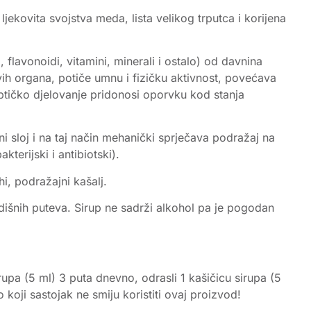
jekovita svojstva meda, lista velikog trputca i korijena
flavonoidi, vitamini, minerali i ostalo) od davnina
vih organa, potiče umnu i fizičku aktivnost, povećava
eptičko djelovanje pridonosi oporvku kod stanja
tni sloj i na taj način mehanički sprječava podražaj na
kterijski i antibiotski).
i, podražajni kašalj.
 dišnih puteva. Sirup ne sadrži alkohol pa je pogodan
upa (5 ml) 3 puta dnevno, odrasli 1 kašičicu sirupa (5
oji sastojak ne smiju koristiti ovaj proizvod!