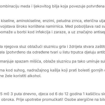
ombinaciju meda i ljekovitog bilja koja povezuje potvrđena l
eline, aminokiseline, enzimi, peludna zrnca, eterična ulja, 
svojstava široko korištena namirnica. Med poboljšava rad s
pomaže u borbi kod infekcija i zaraze, a uz značajno antis
 da njegova sluz oblažući sluznicu grla i ždrijela stvara zašti
ela (potvrđeno da određene tvari u listu trputca djeluju antiba
umanjuje spazam mišića, oblaže sluznicu pa tako umiruje suh
ma kod suhog, nadražajnog kašlja koji prati bolesti gornjih
ne žele koristiti alkohol.
5 ml) 3 puta dnevno, djeca od 6 do 12 godina 1 kašičicu sir
broka. Prije upotrebe promućkati! Osobe alergične na bilo k