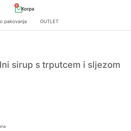
0
o pakovanja
OUTLET
i sirup s trputcem i sljezom
ana