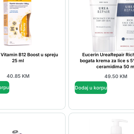
 Vitamin B12 Boost u spreju
Eucerin UreaRepair Ric
25 ml
bogata krema za lice s 5
ceramidima 50 m
40.85
KM
49.50
KM
orpu
Dodaj u korpu