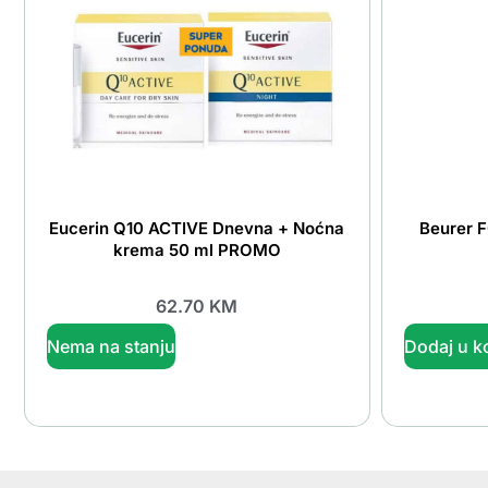
Eucerin Q10 ACTIVE Dnevna + Noćna
Beurer 
krema 50 ml PROMO
62.70
KM
Nema na stanju
Dodaj u k