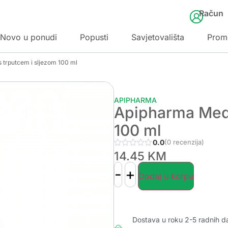
Račun
Novo u ponudi
Popusti
Savjetovališta
Prom
 trputcem i sljezom 100 ml
APIPHARMA
Apipharma Medn
100 ml
0.0
(0 recenzija)
14.45
KM
-
+
Dodaj u korpu
Dostava u roku 2-5 radnih d