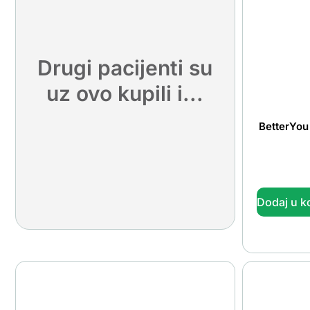
Drugi pacijenti su
uz ovo kupili i...
BetterYou
Dodaj u k