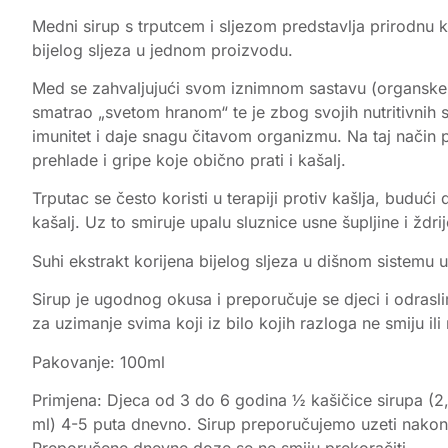
Medni sirup s trputcem i sljezom predstavlja prirodnu k
bijelog sljeza u jednom proizvodu.
Med se zahvaljujući svom iznimnom sastavu (organske kis
smatrao „svetom hranom“ te je zbog svojih nutritivnih 
imunitet i daje snagu čitavom organizmu. Na taj način 
prehlade i gripe koje obično prati i kašalj.
Trputac se često koristi u terapiji protiv kašlja, budući
kašalj. Uz to smiruje upalu sluznice usne šupljine i ždrij
Suhi ekstrakt korijena bijelog sljeza u dišnom sistemu 
Sirup je ugodnog okusa i preporučuje se djeci i odrasli
za uzimanje svima koji iz bilo kojih razloga ne smiju ili 
Pakovanje: 100ml
Primjena: Djeca od 3 do 6 godina ½ kašičice sirupa (2,
ml) 4-5 puta dnevno. Sirup preporučujemo uzeti nakon o
Preporučene dnevne doze se ne smiju prekoračiti.