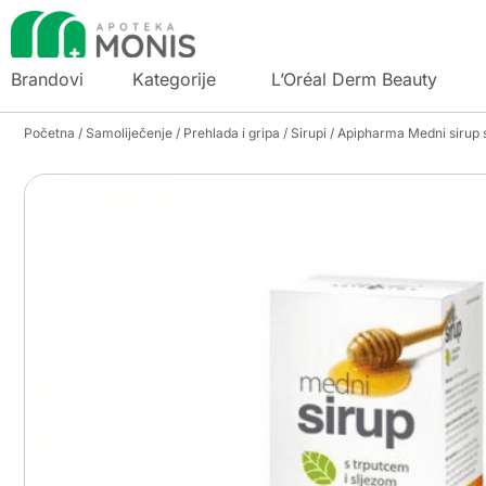
Brandovi
Kategorije
L’Oréal Derm Beauty
Početna
/
Samoliječenje
/
Prehlada i gripa
/
Sirupi
/ Apipharma Medni sirup s