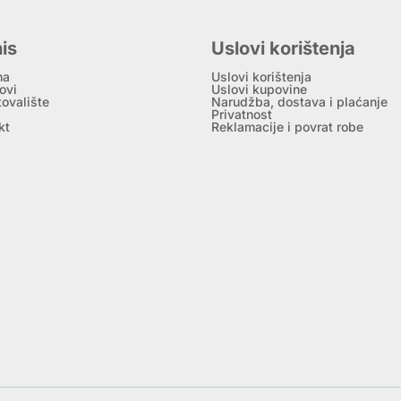
is
Uslovi korištenja
ma
Uslovi korištenja
ovi
Uslovi kupovine
tovalište
Narudžba, dostava i plaćanje
Privatnost
kt
Reklamacije i povrat robe