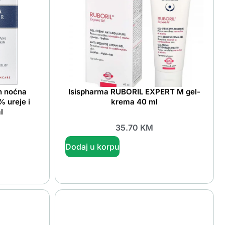
h noćna
Isispharma RUBORIL EXPERT M gel-
% ureje i
krema 40 ml
l
35.70
KM
Dodaj u korpu