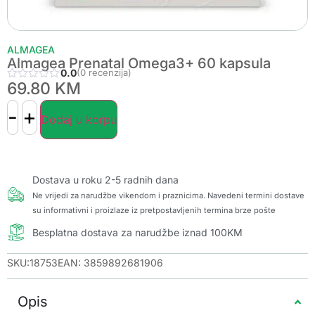
ALMAGEA
Almagea Prenatal Omega3+ 60 kapsula
0.0
(0 recenzija)
69.80
KM
-
+
Dodaj u korpu
Dostava u roku 2-5 radnih dana
Ne vrijedi za narudžbe vikendom i praznicima. Navedeni termini dostave
su informativni i proizlaze iz pretpostavljenih termina brze pošte
Besplatna dostava za narudžbe iznad 100KM
SKU:18753
EAN: 3859892681906
Opis