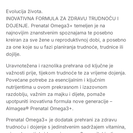
Evolucija života.
INOVATIVNA FORMULA ZA ZDRAVU TRUDNOĆU I
DOJENJE. Prenatal Omega3+ temeljen je na
najnovijim znanstvenim spoznajama te posebno
kreiran za sve žene u reproduktivnoj dobi, a posebno
za one koje su u fazi planiranja trudnoće, trudnice ili
dojilje.
Uravnotežena i raznolika prehrana od ključne je
važnosti prije, tijekom trudnoće te za vrijeme dojenja.
Povećane potrebe za esencijalnim i ključnim
nutrijentima u ovom prekrasnom i izazovnom
razdoblju, važnim za majku i dijete, pomaže
upotpuniti inovativna formula nove generacije –
Almagea® Prenatal Omega3+.
Prenatal Omega3+ je dodatak prehrani za zdravu
trudnoću i dojenje s jedinstvenim sadržajem vitamina,