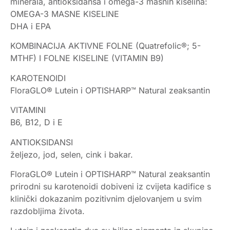
minerala, antioksidansa i omega-3 masnih kiselina:
OMEGA-3 MASNE KISELINE
DHA i EPA
KOMBINACIJA AKTIVNE FOLNE (Quatrefolic®; 5-
MTHF) I FOLNE KISELINE (VITAMIN B9)
KAROTENOIDI
FloraGLO® Lutein i OPTISHARP™ Natural zeaksantin
VITAMINI
B6, B12, D i E
ANTIOKSIDANSI
željezo, jod, selen, cink i bakar.
FloraGLO® Lutein i OPTISHARP™ Natural zeaksantin
prirodni su karotenoidi dobiveni iz cvijeta kadifice s
klinički dokazanim pozitivnim djelovanjem u svim
razdobljima života.