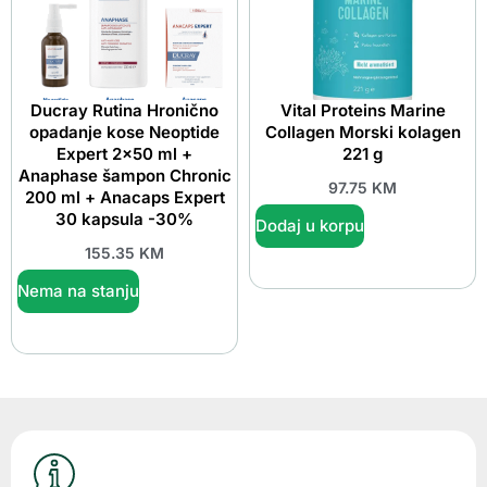
Ducray Rutina Hronično
Vital Proteins Marine
opadanje kose Neoptide
Collagen Morski kolagen
Expert 2×50 ml +
221 g
Anaphase šampon Chronic
97.75
KM
200 ml + Anacaps Expert
30 kapsula -30%
Dodaj u korpu
155.35
KM
Nema na stanju