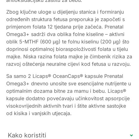
Zbog ključne uloge u dijeljenju stanica i formiranju
određenih struktura fetusa preporuka je započeti s
primjenom folata 12 tjedana prije začeća. Prenatal
Omega3+ sadrži dva oblika folne kiseline – aktivni
oblik 5-MTHF (600 µg) te folnu kiselinu (200 µg) što
doprinosi optimalnoj bioraspoloživosti folata u tijelu
majke. Niska razina folata majke je čimbenik rizika za
razvoj oštećenja neuralne cijevi kod fetusa u razvoju.
Sa samo 2 Licaps® OceanCaps® kapsule Prenatal
Omega3+ dnevno unosite sve esencijalne nutrijente u
optimalnim dozama bitne za mamu i bebu. Licaps®
kapsule dodatno povećavaju učinkovitost apsorpcije
visokovrijednih aktivnih tvari i štite aktivne sastojke
od kisika i vanjskih utjecaja.
Kako koristiti