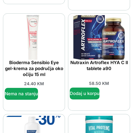
Bioderma Sensibio Eye
Nutraxin Artroflex HYA C II
gel-krema za područja oko
tablete a90
očiju 15 ml
58.50
KM
24.40
KM
Dodaj u korpu
Nema na stanju