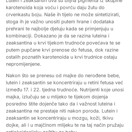
Lutein i zeaksantin dva su biljna pigmenta iz skupine
karotenoida koja voću i povrću daju žutu do
crvenkastu boju. Naše ih tijelo ne može sintetizirati,
stoga ih je važno unositi putem hrane i dodataka
prehrani te najbolje djeluju kada se primjenjuju u
kombinaciji. Dokazano je da se razina luteina i
zeaksantina u krvi tijekom trudnoće povećava te se
putem pupčane krvi prenose do fetusa, dok razine
ostalih poznatih karotenoida u krvi trudnice ostaju
nepromijenjene.
Nakon što se prenesu od majke do nerođene bebe,
lutein i zeaksantin se koncentriraju u retini fetusa već
između 17. i 22. tjedna trudnoće. Nutrijenti koje unosi
majka, izlučuju se u mlijeko te tijekom dojenja
posredno štite dojenče tako da i važnost luteina i
zeaksantina ne prestaje niti nakon poroda. Lutein i
zeaksantin se koncentriraju u mozgu, koži, tkivu
dojke, ali i u majčinom mlijeku te na taj način pružaju
antioksidacijsku zaštitu za bebu.