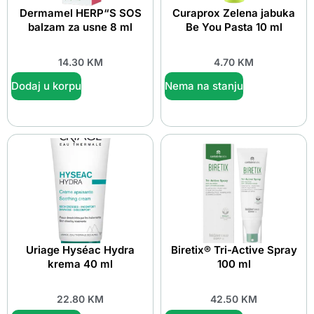
Dermamel HERP“S SOS
Curaprox Zelena jabuka
balzam za usne 8 ml
Be You Pasta 10 ml
14.30
KM
4.70
KM
Dodaj u korpu
Nema na stanju
Uriage Hyséac Hydra
Biretix® Tri-Active Spray
krema 40 ml
100 ml
22.80
KM
42.50
KM