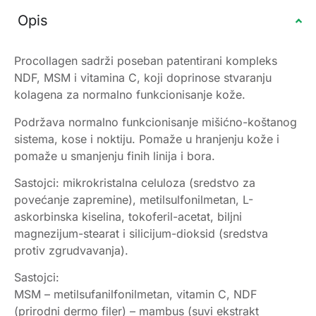
Opis
Procollagen sadrži poseban patentirani kompleks
NDF, MSM i vitamina C, koji doprinose stvaranju
kolagena za normalno funkcionisanje kože.
Podržava normalno funkcionisanje mišićno-koštanog
sistema, kose i noktiju. Pomaže u hranjenju kože i
pomaže u smanjenju finih linija i bora.
Sastojci: mikrokristalna celuloza (sredstvo za
povećanje zapremine), metilsulfonilmetan, L-
askorbinska kiselina, tokoferil-acetat, biljni
magnezijum-stearat i silicijum-dioksid (sredstva
protiv zgrudvavanja).
Sastojci:
MSM – metilsufanilfonilmetan, vitamin C, NDF
(prirodni dermo filer) – mambus (suvi ekstrakt