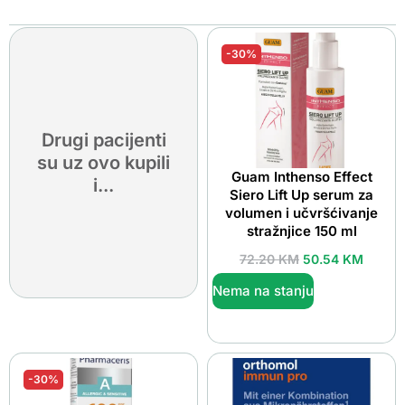
-30%
Drugi pacijenti
su uz ovo kupili
Guam Inthenso Effect
i...
Siero Lift Up serum za
volumen i učvršćivanje
stražnjice 150 ml
72.20
KM
50.54
KM
Nema na stanju
-30%