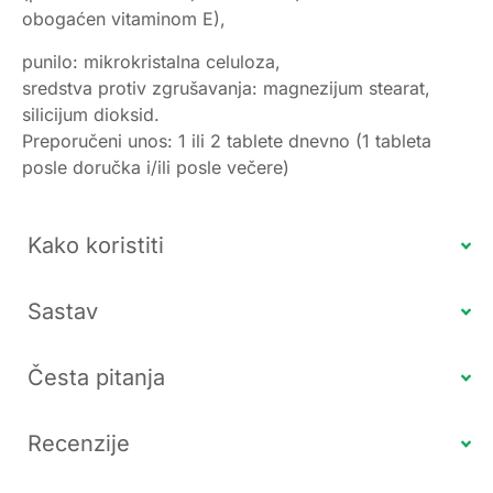
obogaćen vitaminom E),
punilo: mikrokristalna celuloza,
sredstva protiv zgrušavanja: magnezijum stearat,
silicijum dioksid.
Preporučeni unos: 1 ili 2 tablete dnevno (1 tableta
posle doručka i/ili posle večere)
Kako koristiti
Sastav
Česta pitanja
Recenzije