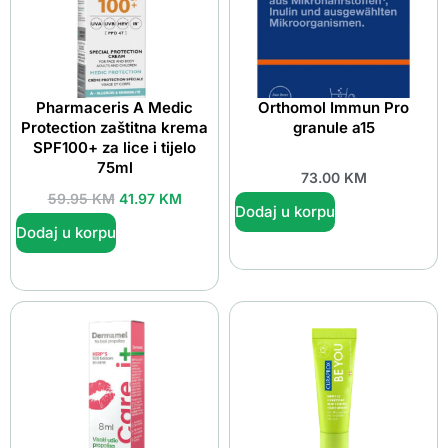
Pharmaceris A Medic
Orthomol Immun Pro
Protection zaštitna krema
granule a15
SPF100+ za lice i tijelo
75ml
73.00
KM
59.95
KM
41.97
KM
Dodaj u korpu
Dodaj u korpu