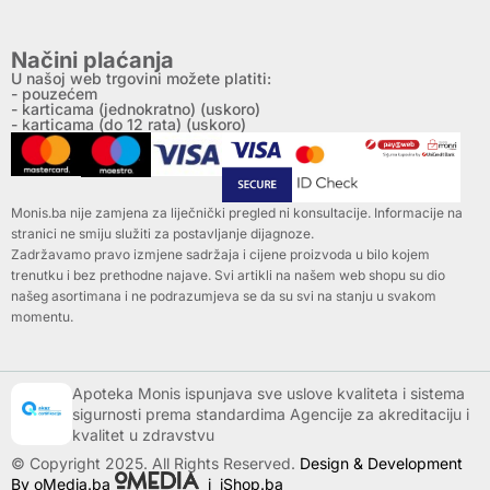
Načini plaćanja
U našoj web trgovini možete platiti:
- pouzećem
- karticama (jednokratno) (uskoro)
- karticama (do 12 rata) (uskoro)
Monis.ba nije zamjena za liječnički pregled ni konsultacije. Informacije na
stranici ne smiju služiti za postavljanje dijagnoze.
Zadržavamo pravo izmjene sadržaja i cijene proizvoda u bilo kojem
trenutku i bez prethodne najave. Svi artikli na našem web shopu su dio
našeg asortimana i ne podrazumjeva se da su svi na stanju u svakom
momentu.
Apoteka Monis ispunjava sve uslove kvaliteta i sistema
sigurnosti prema standardima Agencije za akreditaciju i
kvalitet u zdravstvu
© Copyright 2025. All Rights Reserved.
Design & Development
By oMedia.ba
i
iShop.ba