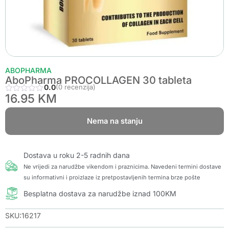
ABOPHARMA
AboPharma PROCOLLAGEN 30 tableta
0.0
(0 recenzija)
16.95
KM
Nema na stanju
Dostava u roku 2-5 radnih dana
Ne vrijedi za narudžbe vikendom i praznicima. Navedeni termini dostave
su informativni i proizlaze iz pretpostavljenih termina brze pošte
Besplatna dostava za narudžbe iznad 100KM
SKU:16217