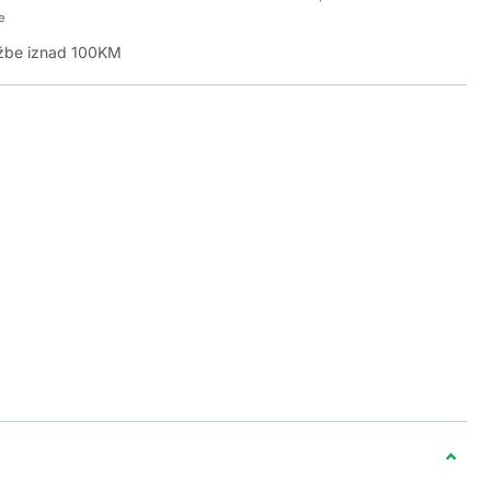
e
džbe iznad 100KM