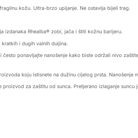
gilnu kožu. Ultra-brzo upijanje. Ne ostavlja bijeli trag.
lja izdanaka Rhealba® zobi, jača i štiti kožnu barijeru.
 kratkih i dugih valnih duljina.
 i često ponavljajte nanošenje kako biste održali nivo zaštite
 proizvoda koju istisnete na dužinu cijelog prsta. Nanošenje 
e proizvod za zaštitu od sunca. Pretjerano izlaganje suncu 