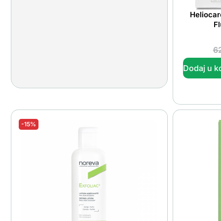
Heliocar
Fl
6
Dodaj u k
-15%