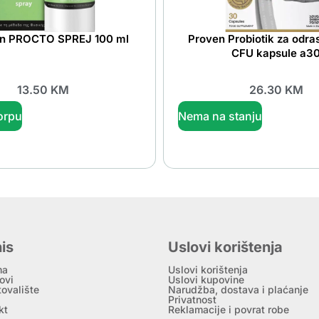
n PROCTO SPREJ 100 ml
Proven Probiotik za odras
CFU kapsule a3
13.50
KM
26.30
KM
orpu
Nema na stanju
is
Uslovi korištenja
ma
Uslovi korištenja
ovi
Uslovi kupovine
tovalište
Narudžba, dostava i plaćanje
Privatnost
kt
Reklamacije i povrat robe