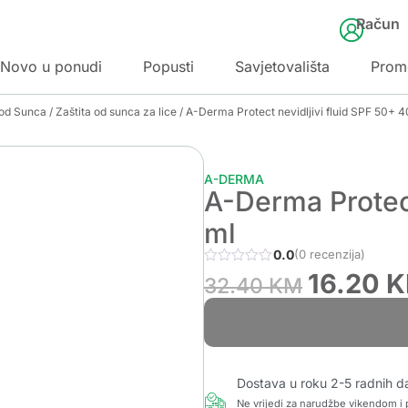
Račun
Novo u ponudi
Popusti
Savjetovališta
Prom
 od Sunca
/
Zaštita od sunca za lice
/ A-Derma Protect nevidljivi fluid SPF 50+ 4
A-DERMA
A-Derma Protect
ml
0.0
(0 recenzija)
16.20
K
32.40
KM
Dostava u roku 2-5 radnih d
Ne vrijedi za narudžbe vikendom i p