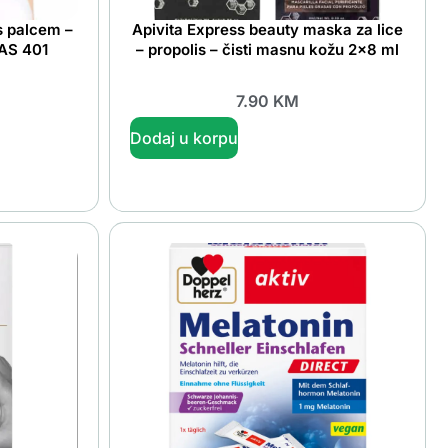
s palcem –
Apivita Express beauty maska za lice
 AS 401
– propolis – čisti masnu kožu 2×8 ml
7.90
KM
Dodaj u korpu