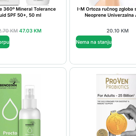
e 360º Mineral Tolerance
I-M Ortoza ručnog zgloba 
uid SPF 50+, 50 ml
Neoprene Univerzalna
2.70
KM
47.03
KM
20.10
KM
orpu
Nema na stanju