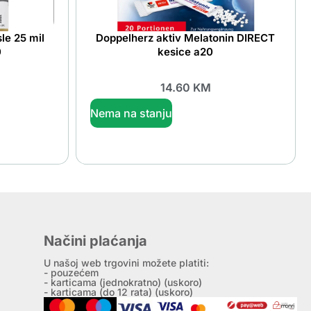
le 25 mil
Doppelherz aktiv Melatonin DIRECT
0
kesice a20
14.60
KM
Nema na stanju
Načini plaćanja
U našoj web trgovini možete platiti:
- pouzećem
- karticama (jednokratno) (uskoro)
- karticama (do 12 rata) (uskoro)