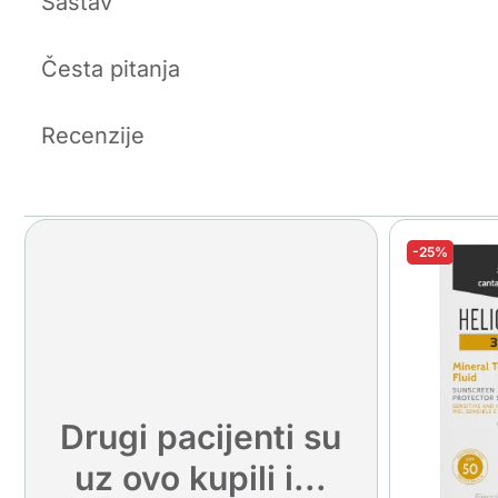
Sastav
Česta pitanja
Recenzije
-25%
Drugi pacijenti su
uz ovo kupili i...