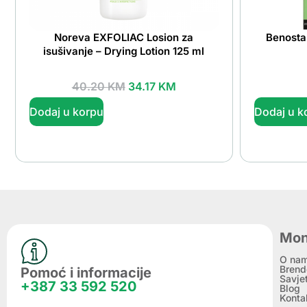
Noreva EXFOLIAC Losion za
Benosta
isušivanje – Drying Lotion 125 ml
40.20
KM
34.17
KM
Dodaj u korpu
Dodaj u k
Mon
O na
Brend
Pomoć i informacije
Savje
+387 33 592 520
Blog
Konta