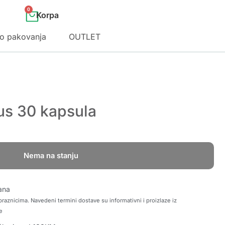
0
o pakovanja
OUTLET
lus 30 kapsula
Nema na stanju
ana
raznicima. Navedeni termini dostave su informativni i proizlaze iz
e