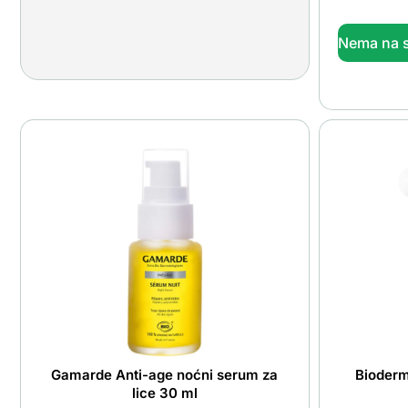
Nema na s
Gamarde Anti-age noćni serum za
Bioderm
lice 30 ml