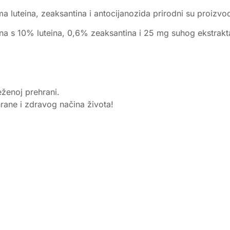
ama luteina, zeaksantina i antocijanozida prirodni su proi
a s 10% luteina, 0,6% zeaksantina i 25 mg suhog ekstrakta
eženoj prehrani.
rane i zdravog načina života!