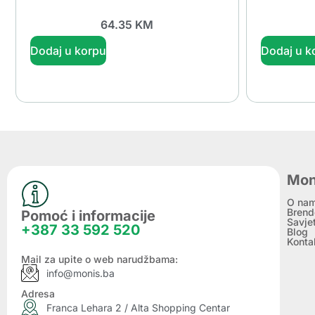
64.35
KM
Dodaj u korpu
Dodaj u k
Mon
O na
Brend
Pomoć i informacije
Savje
+387 33 592 520
Blog
Konta
Mail za upite o web narudžbama:
info@monis.ba
Adresa
Franca Lehara 2 / Alta Shopping Centar