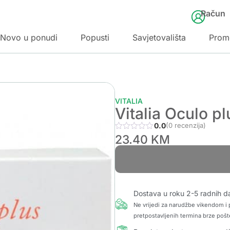
Račun
Novo u ponudi
Popusti
Savjetovališta
Prom
VITALIA
Vitalia Oculo p
0.0
(0 recenzija)
23.40
KM
Dostava u roku 2-5 radnih d
Ne vrijedi za narudžbe vikendom i p
pretpostavljenih termina brze pošt