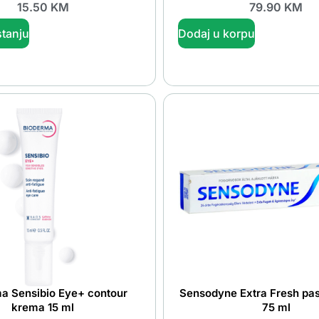
15.50
KM
79.90
KM
tanju
Dodaj u korpu
a Sensibio Eye+ contour
Sensodyne Extra Fresh pas
krema 15 ml
75 ml