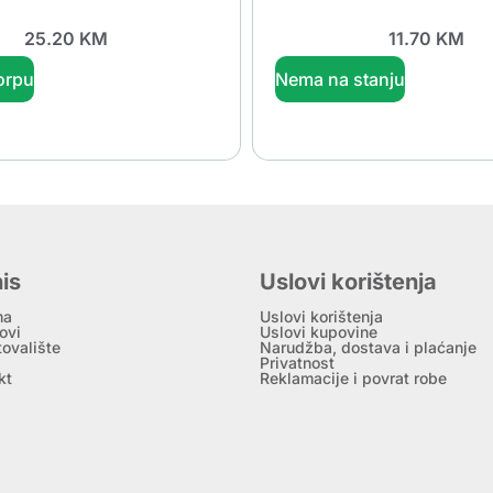
25.20
KM
11.70
KM
orpu
Nema na stanju
is
Uslovi korištenja
ma
Uslovi korištenja
ovi
Uslovi kupovine
tovalište
Narudžba, dostava i plaćanje
Privatnost
kt
Reklamacije i povrat robe