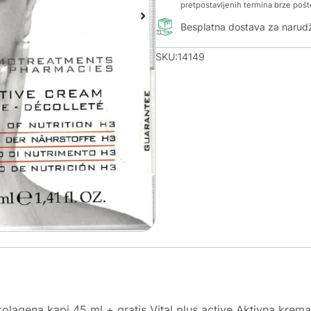
pretpostavljenih termina brze pošt
Besplatna dostava za naru
SKU:14149
lagena kapi 45 ml + gratis Vital plus active Aktivna krem