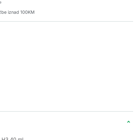
e
džbe iznad 100KM
a H3 40 ml