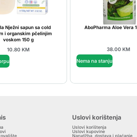
a Nježni sapun sa cold
AboPharma Aloe Vera 
 i organskim pčelinjim
voskom 150 g
38.00
KM
10.80
KM
Nema na stanju
orpu
is
Uslovi korištenja
ma
Uslovi korištenja
ovi
Uslovi kupovine
tovalište
Narudžba, dostava i plaćanje