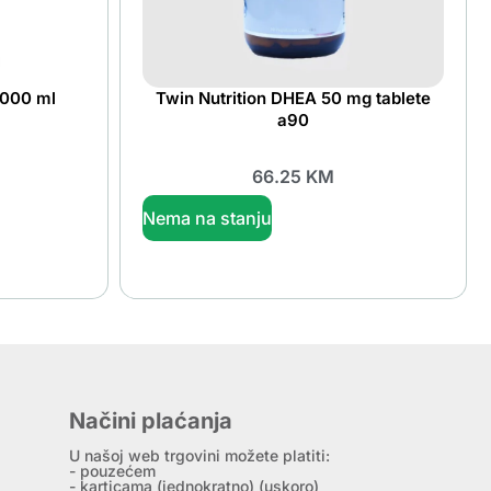
1000 ml
Twin Nutrition DHEA 50 mg tablete
a90
66.25
KM
Nema na stanju
Načini plaćanja
U našoj web trgovini možete platiti:
- pouzećem
- karticama (jednokratno) (uskoro)