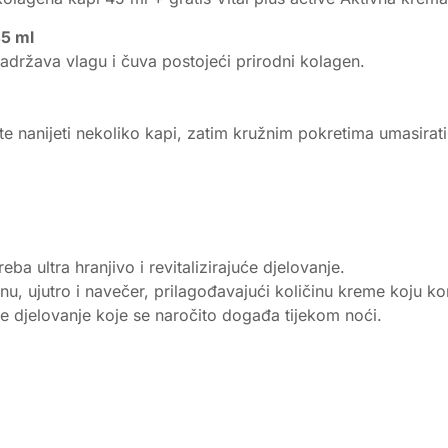
45 ml
adržava vlagu i čuva postojeći prirodni kolagen.
te nanijeti nekoliko kapi, zatim kružnim pokretima umasirati 
eba ultra hranjivo i revitalizirajuće djelovanje.
nu, ujutro i navečer, prilagođavajući količinu kreme koju ko
juće djelovanje koje se naročito događa tijekom noći.