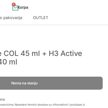
0
o pakovanja
OUTLET
ve COL 45 ml + H3 Active
40 ml
Nema na stanju
ana
raznicima. Navedeni termini dostave su informativni i proizlaze iz