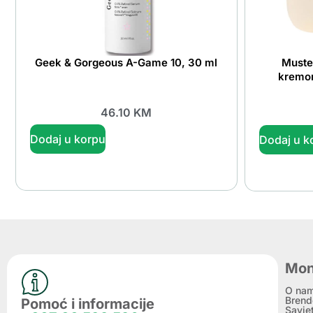
Geek & Gorgeous A-Game 10, 30 ml
Mustel
kremom
46.10
KM
Dodaj u korpu
Dodaj u k
Mon
O na
Brend
Pomoć i informacije
Savje