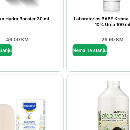
a Hydra Booster 30 ml
Laboratorios BABÉ Krema 
10% Urea 100 m
46.00
KM
26.90
KM
tanju
Nema na stanju