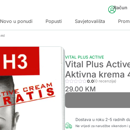
Račun
Novo u ponudi
Popusti
Savjetovališta
Prom
 ml
VITAL PLUS ACTIVE
Vital Plus Acti
Aktivna krema 
0.0
(0 recenzija)
29.00
KM
Dostava u roku 2-5 radnih d
Ne vrijedi za narudžbe vikendom i p