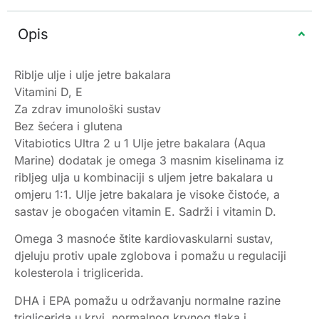
Opis
Riblje ulje i ulje jetre bakalara
Vitamini D, E
Za zdrav imunološki sustav
Bez šećera i glutena
Vitabiotics Ultra 2 u 1 Ulje jetre bakalara (Aqua
Marine) dodatak je omega 3 masnim kiselinama iz
ribljeg ulja u kombinaciji s uljem jetre bakalara u
omjeru 1:1. Ulje jetre bakalara je visoke čistoće, a
sastav je obogaćen vitamin E. Sadrži i vitamin D.
Omega 3 masnoće štite kardiovaskularni sustav,
djeluju protiv upale zglobova i pomažu u regulaciji
kolesterola i triglicerida.
DHA i EPA pomažu u održavanju normalne razine
triglicerida u krvi, normalnog krvnog tlaka i