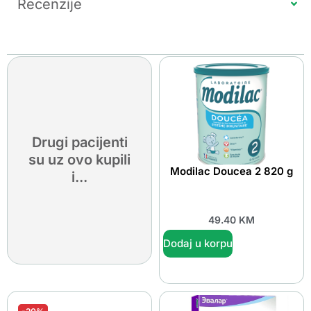
Recenzije
Drugi pacijenti
su uz ovo kupili
Modilac Doucea 2 820 g
i...
49.40
KM
Dodaj u korpu