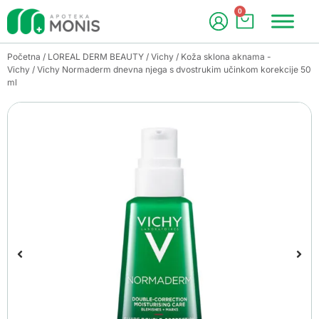
0
Početna
/
LOREAL DERM BEAUTY
/
Vichy
/
Koža sklona aknama -
Vichy
/ Vichy Normaderm dnevna njega s dvostrukim učinkom korekcije 50
ml