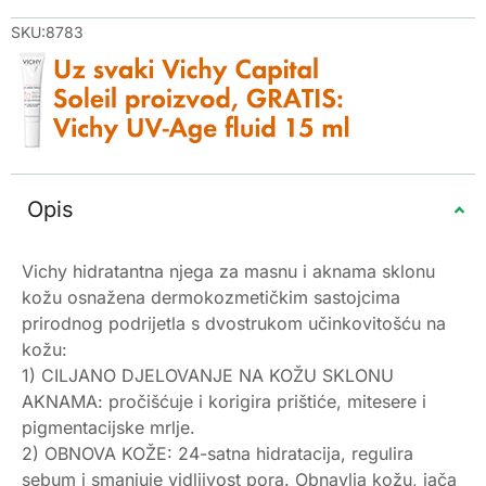
SKU:8783
Opis
Vichy hidratantna njega za masnu i aknama sklonu
kožu osnažena dermokozmetičkim sastojcima
prirodnog podrijetla s dvostrukom učinkovitošću na
kožu:
1) CILJANO DJELOVANJE NA KOŽU SKLONU
AKNAMA: pročišćuje i korigira prištiće, mitesere i
pigmentacijske mrlje.
2) OBNOVA KOŽE: 24-satna hidratacija, regulira
sebum i smanjuje vidljivost pora. Obnavlja kožu, jača