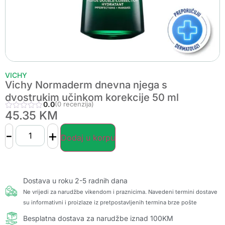
VICHY
Vichy Normaderm dnevna njega s
dvostrukim učinkom korekcije 50 ml
0.0
(0 recenzija)
45.35
KM
-
+
Dodaj u korpu
Dostava u roku 2-5 radnih dana
Ne vrijedi za narudžbe vikendom i praznicima. Navedeni termini dostave
su informativni i proizlaze iz pretpostavljenih termina brze pošte
Besplatna dostava za narudžbe iznad 100KM