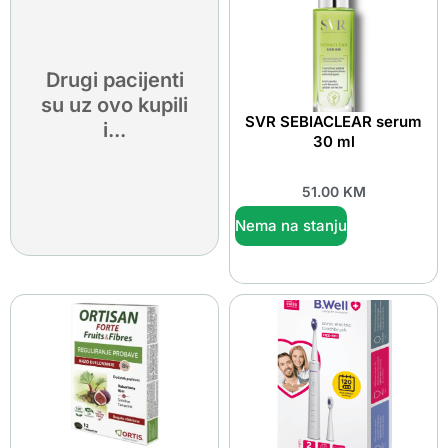
Drugi pacijenti
su uz ovo kupili
SVR SEBIACLEAR serum
i...
30 ml
51.00
KM
Nema na stanju