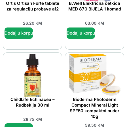
Ortis Ortisan Forte tablete
B.Well Električna četkica
za regulaciju probave a12
MED 870 BIJELA 1 komad
26.20
KM
63.00
KM
Dodaj u korpu
Dodaj u korpu
ChildLife Echinacea –
Bioderma Photoderm
Rudbekija 30 ml
Compact Mineral Light
SPF50 kompaktni puder
10g
28.75
KM
59.50
KM