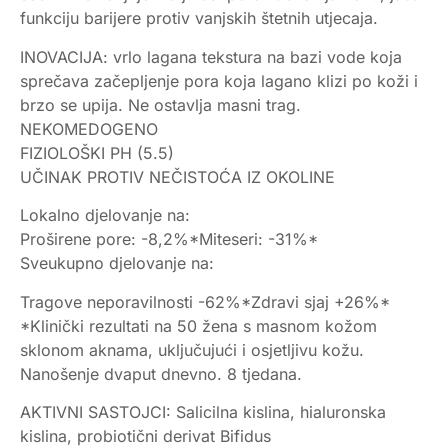
funkciju barijere protiv vanjskih štetnih utjecaja.
INOVACIJA: vrlo lagana tekstura na bazi vode koja
sprečava začepljenje pora koja lagano klizi po koži i
brzo se upija. Ne ostavlja masni trag.
NEKOMEDOGENO
FIZIOLOŠKI PH (5.5)
UČINAK PROTIV NEČISTOĆA IZ OKOLINE
Lokalno djelovanje na:
Proširene pore: -8,2%*Miteseri: -31%*
Sveukupno djelovanje na:
Tragove neporavilnosti -62%*Zdravi sjaj +26%*
*Klinički rezultati na 50 žena s masnom kožom
sklonom aknama, uključujući i osjetljivu kožu.
Nanošenje dvaput dnevno. 8 tjedana.
AKTIVNI SASTOJCI: Salicilna kislina, hialuronska
kislina, probiotični derivat Bifidus