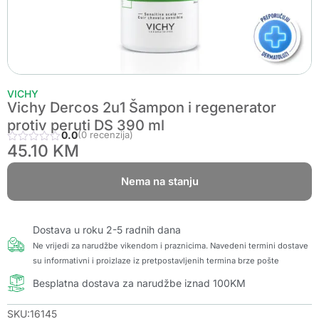
VICHY
Vichy Dercos 2u1 Šampon i regenerator
protiv peruti DS 390 ml
0.0
(0 recenzija)
45.10
KM
Nema na stanju
Dostava u roku 2-5 radnih dana
Ne vrijedi za narudžbe vikendom i praznicima. Navedeni termini dostave
su informativni i proizlaze iz pretpostavljenih termina brze pošte
Besplatna dostava za narudžbe iznad 100KM
SKU:16145