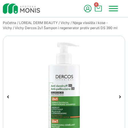
0
Početna
/
LOREAL DERM BEAUTY
/
Vichy
/
Njega vlasišta i kose -
Vichy
/ Vichy Dercos 2u1 Šampon i regenerator protiv peruti DS 390 ml