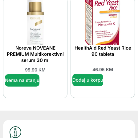
Noreva NOVEANE
HealthAid Red Yeast Rice
PREMIUM Multikorektivni
90 tableta
serum 30 ml
46.95
KM
95.90
KM
Dodaj u korpu
Nema na stanju