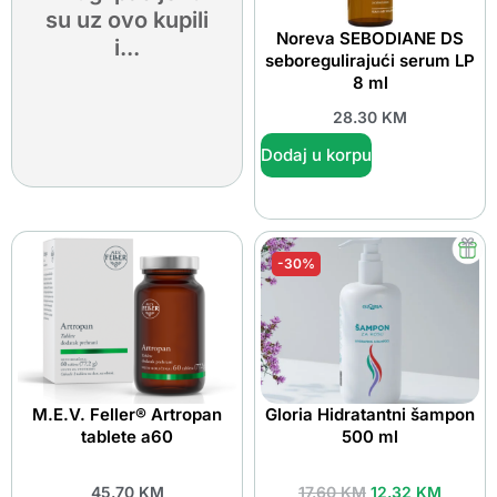
su uz ovo kupili
Noreva SEBODIANE DS
i...
seboregulirajući serum LP
8 ml
28.30
KM
Dodaj u korpu
-30%
M.E.V. Feller® Artropan
Gloria Hidratantni šampon
tablete a60
500 ml
45.70
KM
17.60
KM
12.32
KM