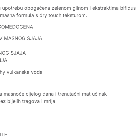
 upotrebu obogaćena zelenom glinom i ekstraktima bifidusa
Nemasna formula s dry touch teksturom.
NEKOMEDOGENA
IV MASNOG SJAJA
NOG SJAJA
NJA
chy vulkanska voda
a masnoće cijelog dana i trenutačni mat učinak
z bijelih tragova i mrlja
ITE