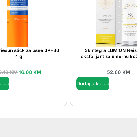
riesun stick za usne SPF30
Skintegra LUMION Neis
4 g
eksfolijant za umornu ko
0.10
KM
16.08
KM
52.80
KM
orpu
Dodaj u korpu