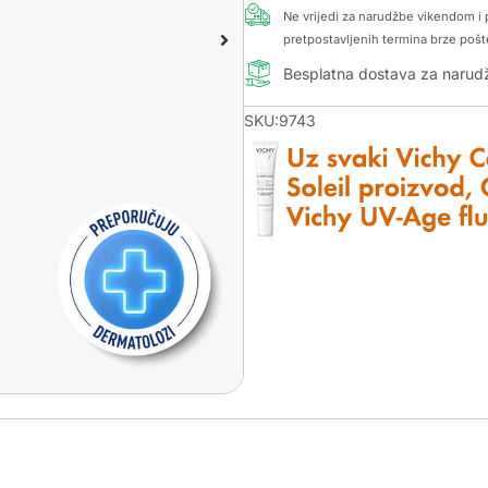
Ne vrijedi za narudžbe vikendom i p
pretpostavljenih termina brze pošt
Besplatna dostava za naru
SKU:9743