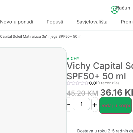
Račun
Novo u ponudi
Popusti
Savjetovališta
Prom
 Capital Soleil Matirajuća 3u1 njega SPF50+ 50 ml
VICHY
Vichy Capital S
SPF50+ 50 ml
0.0
(0 recenzija)
36.16
K
45.20
KM
-
+
Dodaj u korpu
Dostava u roku 2-5 radnih d