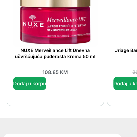
NUXE Merveillance Lift Dnevna
Uriage Ba
učvršćujuća puderasta krema 50 ml
108.85
KM
2
Dodaj u korpu
Dodaj u k