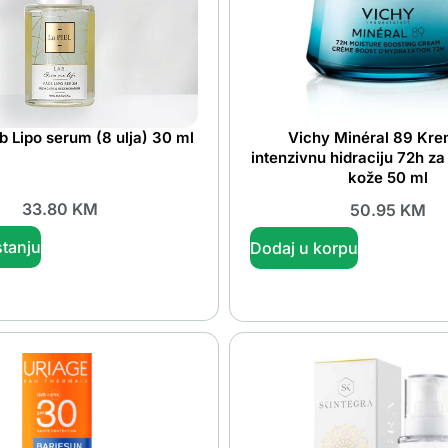
b Lipo serum (8 ulja) 30 ml
Vichy Minéral 89 Kre
intenzivnu hidraciju 72h za
kože 50 ml
33.80
KM
50.95
KM
tanju
Dodaj u korpu