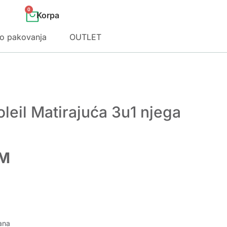
0
o pakovanja
OUTLET
oleil Matirajuća 3u1 njega
M
ana