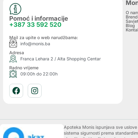
Mon
O na
Brend
Pomoć i informacije
Savje
+387 33 592 520
Blog
Konta
Mail za upite o web narudžbama:
info@monis.ba
Adresa
Franca Lehara 2 / Alta Shopping Centar
Radno vrijeme
09:00h do 22:00h
Apoteka Monis ispunjava sve uslove k
sistema sigurnosti prema standardim