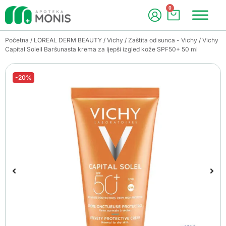
0
Početna
/
LOREAL DERM BEAUTY
/
Vichy
/
Zaštita od sunca - Vichy
/ Vichy
Capital Soleil Baršunasta krema za ljepši izgled kože SPF50+ 50 ml
-20%