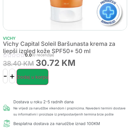
VICHY
Vichy Capital Soleil Baršunasta krema za
ljepši izgled kože SPF50+ 50 ml
0.0
(0 recenzija)
30.72
KM
38.40
KM
-
+
Dodaj u korpu
Dostava u roku 2-5 radnih dana
Ne vrijedi za narudžbe vikendom i praznicima. Navedeni termini dostave
su informativni i proizlaze iz pretpostavljenih termina brze pošte
Besplatna dostava za narudžbe iznad 100KM