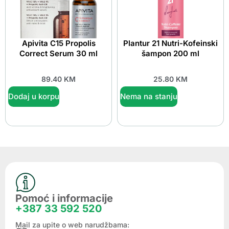
Apivita C15 Propolis
Plantur 21 Nutri-Kofeinski
Correct Serum 30 ml
šampon 200 ml
89.40
KM
25.80
KM
Dodaj u korpu
Nema na stanju
Pomoć i informacije
+387 33 592 520
Mail za upite o web narudžbama: