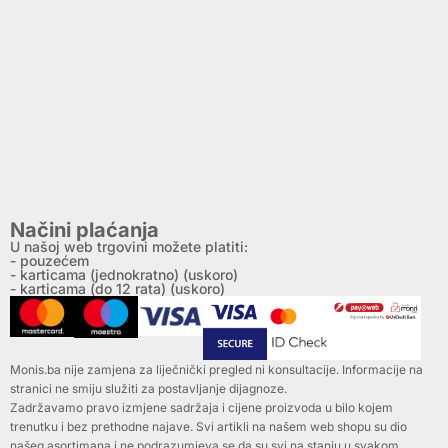
Načini plaćanja
U našoj web trgovini možete platiti:
- pouzećem
- karticama (jednokratno) (uskoro)
- karticama (do 12 rata) (uskoro)
Monis.ba nije zamjena za liječnički pregled ni konsultacije. Informacije na
stranici ne smiju služiti za postavljanje dijagnoze.
Zadržavamo pravo izmjene sadržaja i cijene proizvoda u bilo kojem
trenutku i bez prethodne najave. Svi artikli na našem web shopu su dio
našeg asortimana i ne podrazumjeva se da su svi na stanju u svakom