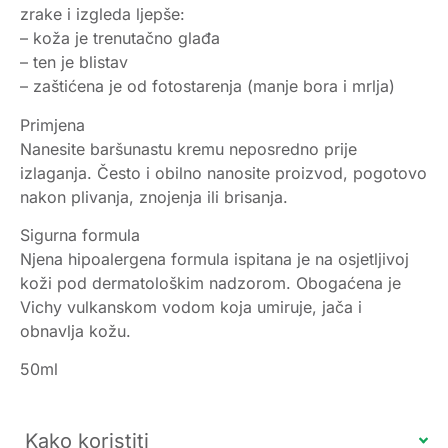
zrake i izgleda ljepše:
– koža je trenutačno glađa
– ten je blistav
– zaštićena je od fotostarenja (manje bora i mrlja)
Primjena
Nanesite baršunastu kremu neposredno prije
izlaganja. Često i obilno nanosite proizvod, pogotovo
nakon plivanja, znojenja ili brisanja.
Sigurna formula
Njena hipoalergena formula ispitana je na osjetljivoj
koži pod dermatološkim nadzorom. Obogaćena je
Vichy vulkanskom vodom koja umiruje, jača i
obnavlja kožu.
50ml
Kako koristiti