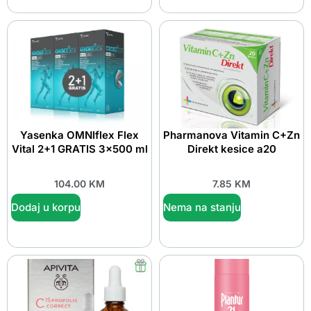
Yasenka OMNIflex Flex
Pharmanova Vitamin C+Zn
Vital 2+1 GRATIS 3×500 ml
Direkt kesice a20
104.00
KM
7.85
KM
Dodaj u korpu
Nema na stanju