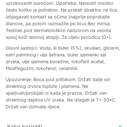
uzrokovanih suvoćom. Upotreba: Nanositi onoliko
često koliko je potrebno. Ne prskati direktno na lice,
izbjegavati kontakt sa očima (najprije poprskajte
dlanove, pa potom razmažite po licu).Bez mirisa.
Testiran pod dermatološkim nadzorom na veoma
suvoj koži sklonoj atopiji. Za cijelu porodicu (0+).
Glavni sastojci: Voda, ši buter (5%), skvalan, glicerin,
estri palminog i ulja šafrana, buter sjemenki sal
drveta, ulje sjemena boražine, tokoferil acetat,
fitosfingozini, tokoferol, ceramidi.
Upozorenje: Boca pod pritiskom. Držati dalje od
direktnog izvora toplote i plamena. Ne
spaljivati/probijati ni kada je prazna. Držati van
direktnog dejstva UV zraka. Ne izlagati je T> 50*C.
Držati van dohvata djece.
Kako koristiti