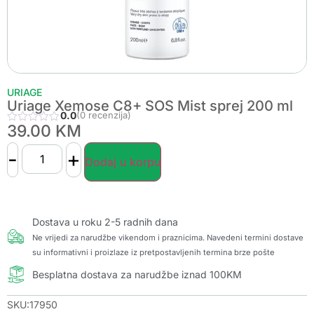
URIAGE
Uriage Xemose C8+ SOS Mist sprej 200 ml
0.0
(0 recenzija)
39.00
KM
-
+
Dodaj u korpu
Dostava u roku 2-5 radnih dana
Ne vrijedi za narudžbe vikendom i praznicima. Navedeni termini dostave
su informativni i proizlaze iz pretpostavljenih termina brze pošte
Besplatna dostava za narudžbe iznad 100KM
SKU:17950