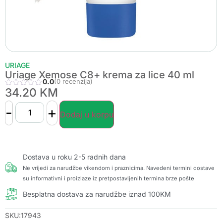
URIAGE
Uriage Xemose C8+ krema za lice 40 ml
0.0
(0 recenzija)
34.20
KM
-
+
Dodaj u korpu
Dostava u roku 2-5 radnih dana
Ne vrijedi za narudžbe vikendom i praznicima. Navedeni termini dostave
su informativni i proizlaze iz pretpostavljenih termina brze pošte
Besplatna dostava za narudžbe iznad 100KM
SKU:17943