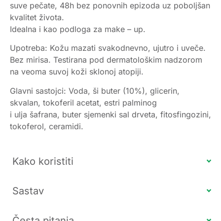
suve pečate, 48h bez ponovnih epizoda uz poboljšan
kvalitet života.
Idealna i kao podloga za make – up.
Upotreba: Kožu mazati svakodnevno, ujutro i uveče.
Bez mirisa. Testirana pod dermatološkim nadzorom
na veoma suvoj koži sklonoj atopiji.
Glavni sastojci: Voda, ši buter (10%), glicerin,
skvalan, tokoferil acetat, estri palminog
i ulja šafrana, buter sjemenki sal drveta, fitosfingozini,
tokoferol, ceramidi.
Kako koristiti
Sastav
Česta pitanja