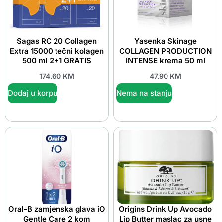
Sagas RC 20 Collagen
Yasenka Skinage
Extra 15000 tečni kolagen
COLLAGEN PRODUCTION
500 ml 2+1 GRATIS
INTENSE krema 50 ml
174.60
KM
47.90
KM
Dodaj u korpu
Nema na stanju
Oral-B zamjenska glava iO
Origins Drink Up Avocado
Gentle Care 2 kom
Lip Butter maslac za usne