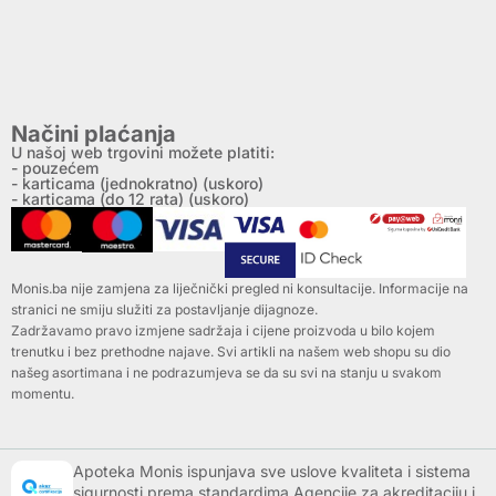
Načini plaćanja
U našoj web trgovini možete platiti:
- pouzećem
- karticama (jednokratno) (uskoro)
- karticama (do 12 rata) (uskoro)
Monis.ba nije zamjena za liječnički pregled ni konsultacije. Informacije na
stranici ne smiju služiti za postavljanje dijagnoze.
Zadržavamo pravo izmjene sadržaja i cijene proizvoda u bilo kojem
trenutku i bez prethodne najave. Svi artikli na našem web shopu su dio
našeg asortimana i ne podrazumjeva se da su svi na stanju u svakom
momentu.
Apoteka Monis ispunjava sve uslove kvaliteta i sistema
sigurnosti prema standardima Agencije za akreditaciju i