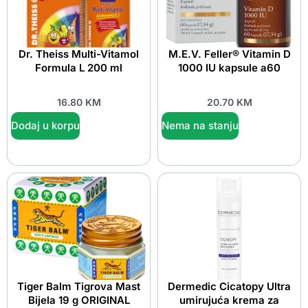
Dr. Theiss Multi-Vitamol
M.E.V. Feller® Vitamin D
Formula L 200 ml
1000 IU kapsule a60
16.80
KM
20.70
KM
Dodaj u korpu
Nema na stanju
Tiger Balm Tigrova Mast
Dermedic Cicatopy Ultra
Bijela 19 g ORIGINAL
umirujuća krema za