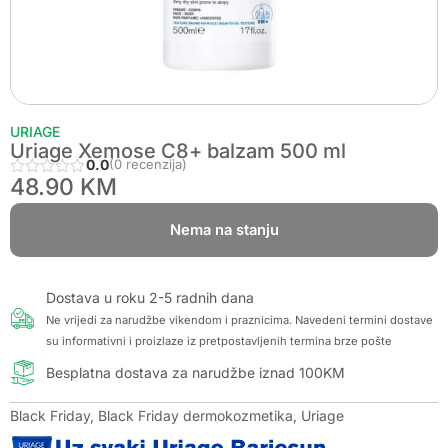
URIAGE
Uriage Xemose C8+ balzam 500 ml
0.0
(0 recenzija)
48.90
KM
Nema na stanju
Dostava u roku 2-5 radnih dana
Ne vrijedi za narudžbe vikendom i praznicima. Navedeni termini dostave
su informativni i proizlaze iz pretpostavljenih termina brze pošte
Besplatna dostava za narudžbe iznad 100KM
Black Friday
,
Black Friday dermokozmetika
,
Uriage