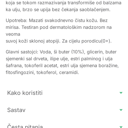
koja se tokom razmazivanja transformiše od balzama
ka ulju, brzo se upija bez čekanja saoblačenjem.
Upotreba: Mazati svakodnevno čistu kožu. Bez
mirisa. Testiran pod dermatološkim nadzorom na
veoma
suvoj koži sklonoj atopiji. Za cijelu porodicu(0+).
Glavni sastojci: Voda, ši buter (10%), glicerin, buter
sjemenki sal drveta, ilipe ulje, estri palminog i ulja
šafrana, tokoferil acetat, estri ulja sjemena boražine,
fitosfingozini, tokoferol, ceramidi.
Kako koristiti
Sastav
Česta pitanja