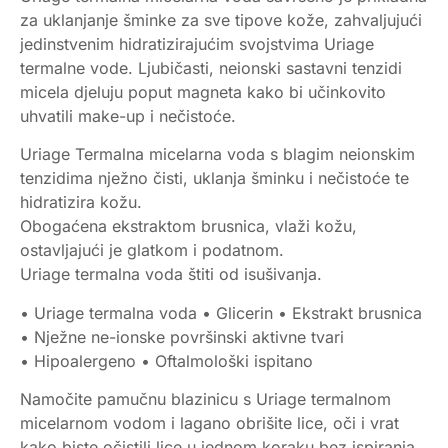
za uklanjanje šminke za sve tipove kože, zahvaljujući
jedinstvenim hidratizirajućim svojstvima Uriage
termalne vode. Ljubičasti, neionski sastavni tenzidi
micela djeluju poput magneta kako bi učinkovito
uhvatili make-up i nečistoće.
Uriage Termalna micelarna voda s blagim neionskim
tenzidima nježno čisti, uklanja šminku i nečistoće te
hidratizira kožu.
Obogaćena ekstraktom brusnica, vlaži kožu,
ostavljajući je glatkom i podatnom.
Uriage termalna voda štiti od isušivanja.
• Uriage termalna voda • Glicerin • Ekstrakt brusnica
• Nježne ne-ionske površinski aktivne tvari
• Hipoalergeno • Oftalmološki ispitano
Namočite pamučnu blazinicu s Uriage termalnom
micelarnom vodom i lagano obrišite lice, oči i vrat
kako biste očistili lice u jednom koraku bez ispiranja.