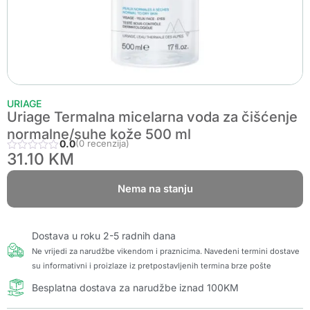
URIAGE
Uriage Termalna micelarna voda za čišćenje
normalne/suhe kože 500 ml
0.0
(0 recenzija)
31.10
KM
Nema na stanju
Dostava u roku 2-5 radnih dana
Ne vrijedi za narudžbe vikendom i praznicima. Navedeni termini dostave
su informativni i proizlaze iz pretpostavljenih termina brze pošte
Besplatna dostava za narudžbe iznad 100KM