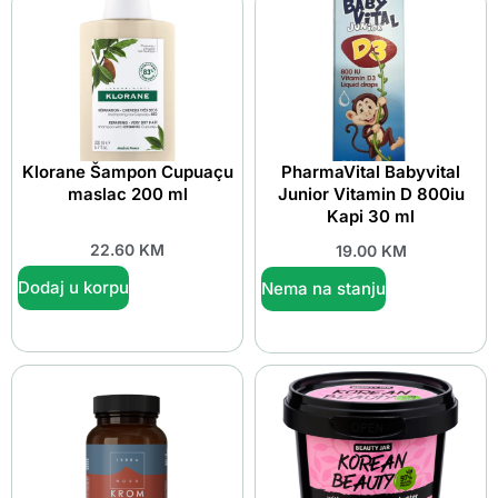
Klorane Šampon Cupuaçu
PharmaVital Babyvital
maslac 200 ml
Junior Vitamin D 800iu
Kapi 30 ml
22.60
KM
19.00
KM
Dodaj u korpu
Nema na stanju