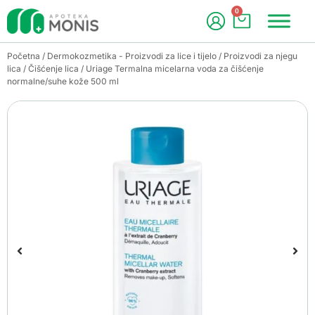
0
Početna
/
Dermokozmetika - Proizvodi za lice i tijelo
/
Proizvodi za njegu
lica
/
Čišćenje lica
/ Uriage Termalna micelarna voda za čišćenje
normalne/suhe kože 500 ml