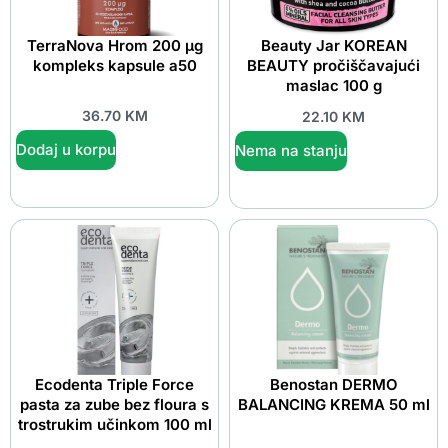
TerraNova Hrom 200 μg
Beauty Jar KOREAN
kompleks kapsule a50
BEAUTY pročiščavajući
maslac 100 g
36.70
KM
22.10
KM
Dodaj u korpu
Nema na stanju
Ecodenta Triple Force
Benostan DERMO
pasta za zube bez floura s
BALANCING KREMA 50 ml
trostrukim učinkom 100 ml