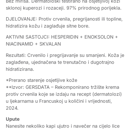
Bez mirisa. Dermatološki testirano na osjetljivoj koži
sklonoj kuperozi i rozaceji. 97% prirodnog porijekla.
DJELOVANJE: Protiv crvenila, pregrijanosti ili topline,
hidratizira kožu i zaglađuje sitne bore.
AKTIVNI SASTOJCI: HESPERIDIN + ENOKSOLON +
NIACINAMID + SKVALAN
Rezultati: Crvenilo i pregrijavanje su smanjeni. Koža je
zaglađena, ujednačena te trenutačno i dugotrajno
hidratizirana.
*Prerano starenje osjetljive kože
**Izvor: GERSDATA – Rekomponirano tržište krema
protiv crvenila koje se izdaju na recept (dermatolozi)
u ljekarnama u Francuskoj u količini i vrijednosti,
2024.
Upute
Nanesite nekoliko kapi ujutro i navečer na cijelo lice