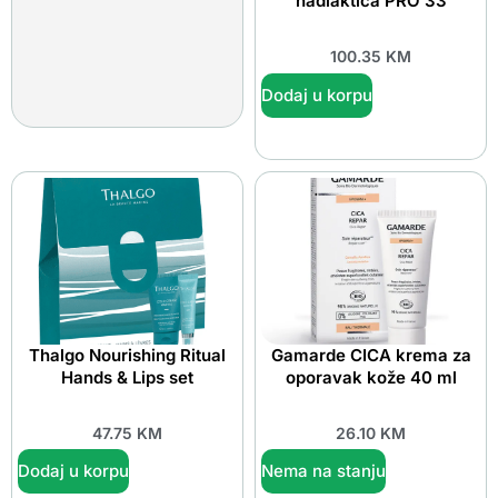
nadlaktica PRO 33
100.35
KM
Dodaj u korpu
Thalgo Nourishing Ritual
Gamarde CICA krema za
Hands & Lips set
oporavak kože 40 ml
47.75
KM
26.10
KM
Dodaj u korpu
Nema na stanju