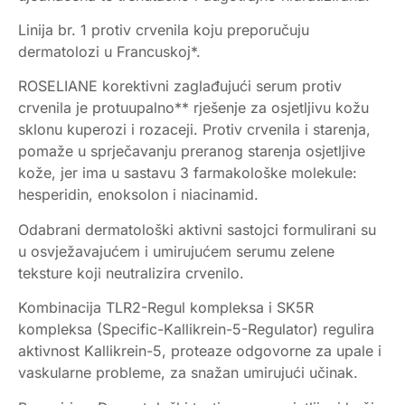
Linija br. 1 protiv crvenila koju preporučuju
dermatolozi u Francuskoj*.
ROSELIANE korektivni zaglađujući serum protiv
crvenila je protuupalno** rješenje za osjetljivu kožu
sklonu kuperozi i rozaceji. Protiv crvenila i starenja,
pomaže u sprječavanju preranog starenja osjetljive
kože, jer ima u sastavu 3 farmakološke molekule:
hesperidin, enoksolon i niacinamid.
Odabrani dermatološki aktivni sastojci formulirani su
u osvježavajućem i umirujućem serumu zelene
teksture koji neutralizira crvenilo.
Kombinacija TLR2-Regul kompleksa i SK5R
kompleksa (Specific-Kallikrein-5-Regulator) regulira
aktivnost Kallikrein-5, proteaze odgovorne za upale i
vaskularne probleme, za snažan umirujući učinak.