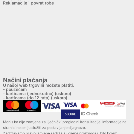
Reklamacije i povrat robe
Načini plaćanja
U našoj web trgovini možete platiti:
- pouzećem
- karticama (jednokratno) (uskoro)
- karticama (do 12 rata) (uskoro)
Monis.ba nije zamjena za liječnički pregled ni konsultacije. Informacije na
stranici ne smiju služiti za postavljanje dijagnoze.
Zadržavamo pravo izmjene sadržaja i cijene proizvoda u bilo kojem