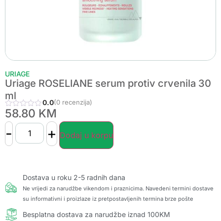
URIAGE
Uriage ROSELIANE serum protiv crvenila 30
ml
0.0
(0 recenzija)
58.80
KM
-
+
Dodaj u korpu
Dostava u roku 2-5 radnih dana
Ne vrijedi za narudžbe vikendom i praznicima. Navedeni termini dostave
su informativni i proizlaze iz pretpostavljenih termina brze pošte
Besplatna dostava za narudžbe iznad 100KM