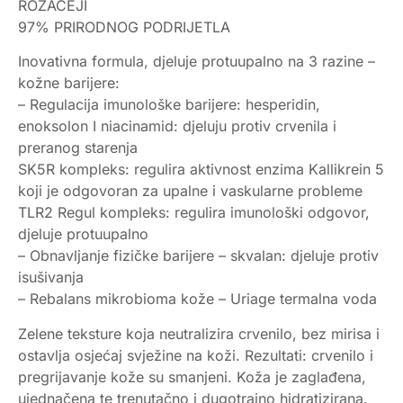
ROZACEJI
97% PRIRODNOG PODRIJETLA
Inovativna formula, djeluje protuupalno na 3 razine –
kožne barijere:
– Regulacija imunološke barijere: hesperidin,
enoksolon I niacinamid: djeluju protiv crvenila i
preranog starenja
SK5R kompleks: regulira aktivnost enzima Kallikrein 5
koji je odgovoran za upalne i vaskularne probleme
TLR2 Regul kompleks: regulira imunološki odgovor,
djeluje protuupalno
– Obnavljanje fizičke barijere – skvalan: djeluje protiv
isušivanja
– Rebalans mikrobioma kože – Uriage termalna voda
Zelene teksture koja neutralizira crvenilo, bez mirisa i
ostavlja osjećaj svježine na koži. Rezultati: crvenilo i
pregrijavanje kože su smanjeni. Koža je zaglađena,
ujednačena te trenutačno i dugotrajno hidratizirana.