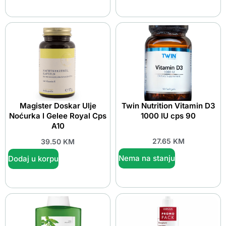
Magister Doskar Ulje
Twin Nutrition Vitamin D3
Noćurka I Gelee Royal Cps
1000 IU cps 90
A10
27.65
KM
39.50
KM
Nema na stanju
Dodaj u korpu