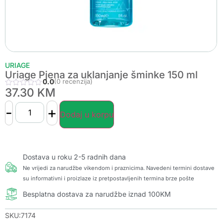
URIAGE
Uriage Pjena za uklanjanje šminke 150 ml
0.0
(0 recenzija)
37.30
KM
-
+
Dodaj u korpu
Dostava u roku 2-5 radnih dana
Ne vrijedi za narudžbe vikendom i praznicima. Navedeni termini dostave
su informativni i proizlaze iz pretpostavljenih termina brze pošte
Besplatna dostava za narudžbe iznad 100KM
SKU:7174