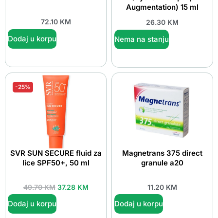
Augmentation) 15 ml
72.10
KM
26.30
KM
Dodaj u korpu
Nema na stanju
-25%
SVR SUN SECURE fluid za
Magnetrans 375 direct
lice SPF50+, 50 ml
granule a20
49.70
KM
37.28
KM
11.20
KM
Dodaj u korpu
Dodaj u korpu