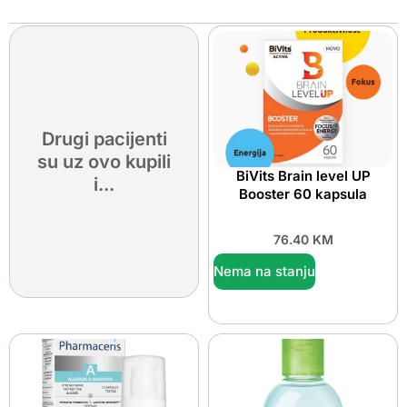
Drugi pacijenti
su uz ovo kupili
BiVits Brain level UP
i...
Booster 60 kapsula
76.40
KM
Nema na stanju