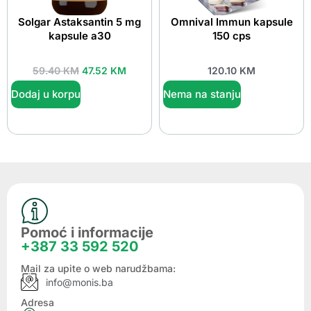
Solgar Astaksantin 5 mg
Omnival Immun kapsule
kapsule a30
150 cps
59.40
KM
47.52
KM
120.10
KM
Dodaj u korpu
Nema na stanju
Pomoć i informacije
+387 33 592 520
Mail za upite o web narudžbama:
info@monis.ba
Adresa