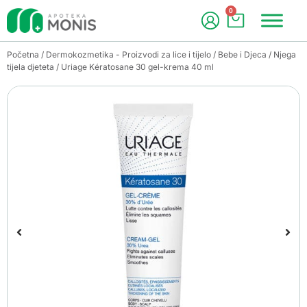
0
Početna
/
Dermokozmetika - Proizvodi za lice i tijelo
/
Bebe i Djeca
/
Njega
tijela djeteta
/ Uriage Kératosane 30 gel-krema 40 ml