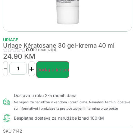
URIAGE
Uriage Kératosane 30 gel-krema 40 ml
0.0
(0 recenzija)
24.90
KM
-
+
Dodaj u korpu
Dostava u roku 2-5 radnih dana
Ne vrijedi za narudžbe vikendom i praznicima. Navedeni termini dostave
su informativni i proizlaze iz pretpostavljenih termina brze pošte
Besplatna dostava za narudžbe iznad 100KM
SKU:7142