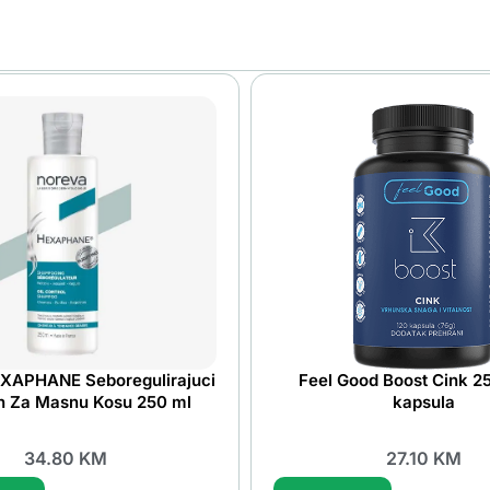
XAPHANE Seboregulirajuci
Feel Good Boost Cink 2
 Za Masnu Kosu 250 ml
kapsula
34.80
KM
27.10
KM