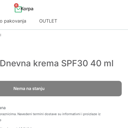
0
o pakovanja
OUTLET
l
t Dnevna krema SPF30 40 ml
Nema na stanju
ana
raznicima. Navedeni termini dostave su informativni i proizlaze iz
e