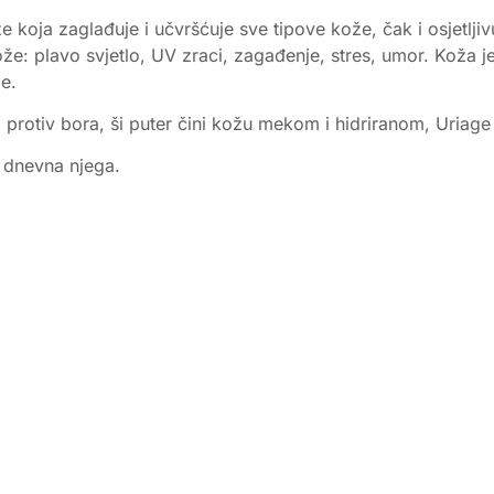
že koja zaglađuje i učvršćuje sve tipove kože, čak i osjetlj
že: plavo svjetlo, UV zraci, zagađenje, stres, umor. Koža je
je.
jci protiv bora, ši puter čini kožu mekom i hidriranom, Uri
o dnevna njega.