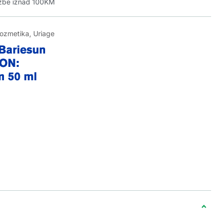
džbe iznad 100KM
kozmetika
,
Uriage