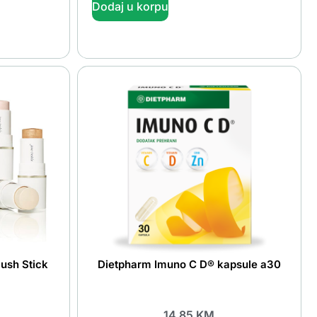
Dodaj u korpu
lush Stick
Dietpharm Imuno C D® kapsule a30
14.85
KM