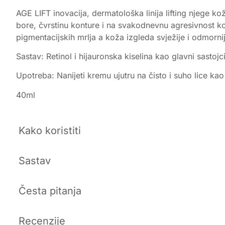
AGE LIFT inovacija, dermatološka linija lifting njege ko
bore, čvrstinu konture i na svakodnevnu agresivnost ko
pigmentacijskih mrlja a koža izgleda svježije i odmorni
Sastav: Retinol i hijauronska kiselina kao glavni sasto
Upotreba: Nanijeti kremu ujutru na čisto i suho lice ka
40ml
Kako koristiti
Sastav
Česta pitanja
Recenzije