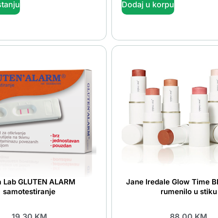
tanju
Dodaj u korpu
a Lab GLUTEN ALARM
Jane Iredale Glow Time B
samotestiranje
rumenilo u stiku
19.30
KM
88.00
KM