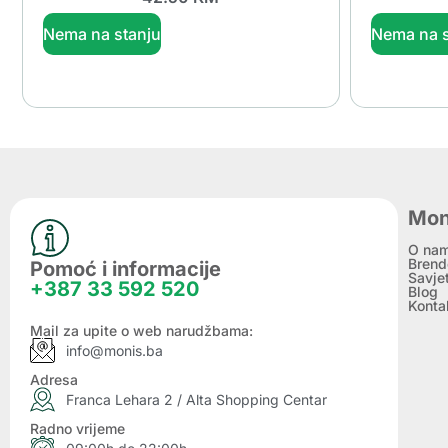
Nema na stanju
Nema na s
Mon
O na
Brend
Pomoć i informacije
Savje
+387 33 592 520
Blog
Konta
Mail za upite o web narudžbama:
info@monis.ba
Adresa
Franca Lehara 2 / Alta Shopping Centar
Radno vrijeme