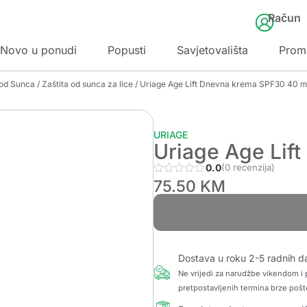
Račun
Novo u ponudi
Popusti
Savjetovališta
Prom
 od Sunca
/
Zaštita od sunca za lice
/ Uriage Age Lift Dnevna krema SPF30 40 m
URIAGE
Uriage Age Lif
0.0
(0 recenzija)
75.50
KM
Dostava u roku 2-5 radnih d
Ne vrijedi za narudžbe vikendom i p
pretpostavljenih termina brze pošt