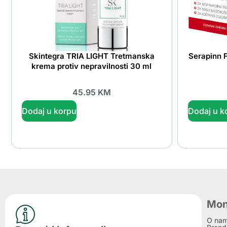
Skintegra TRIA LIGHT Tretmanska
Serapinn F
krema protiv nepravilnosti 30 ml
45.95
KM
Dodaj u korpu
Dodaj u k
Mon
O na