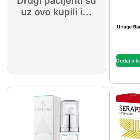
Drugi pacijenti su
uz ovo kupili i...
Uriage Ba
Dodaj u k