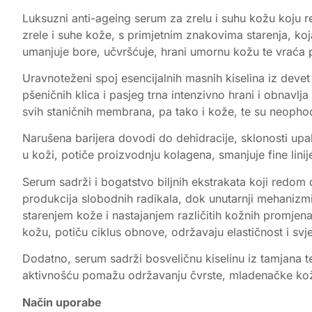
Luksuzni anti-ageing serum za zrelu i suhu kožu koju re
zrele i suhe kože, s primjetnim znakovima starenja, koja
umanjuje bore, učvršćuje, hrani umornu kožu te vraća p
Uravnoteženi spoj esencijalnih masnih kiselina iz devet 
pšeničnih klica i pasjeg trna intenzivno hrani i obnavl
svih staničnih membrana, pa tako i kože, te su neophod
Narušena barijera dovodi do dehidracije, sklonosti upa
u koži, potiče proizvodnju kolagena, smanjuje fine lini
Serum sadrži i bogatstvo biljnih ekstrakata koji redom d
produkcija slobodnih radikala, dok unutarnji mehanizmi
starenjem kože i nastajanjem različitih kožnih promjena.
kožu, potiču ciklus obnove, održavaju elastičnost i svje
Dodatno, serum sadrži bosveličnu kiselinu iz tamjana te 
aktivnošću pomažu održavanju čvrste, mladenačke kože.
Način uporabe