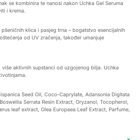
učinak se kombinira te nanosi nakon Uchka Gel Seruma
ti i krema.
 pšeničnih klica i pasjeg trna – bogatstvo esencijalnih
tooštećenja od UV zračenja, također umanjuje
više aktivnih supstanci od uzgojenog bilja. Uchka
životinjama.
a Hispanica Seed Oil, Coco-Caprylate, Adansonia Digitata
Boswellia Serrata Resin Extract, Oryzanol, Tocopherol,
ferus leaf extract, Olea Europaea Leaf Extract, Parfume,