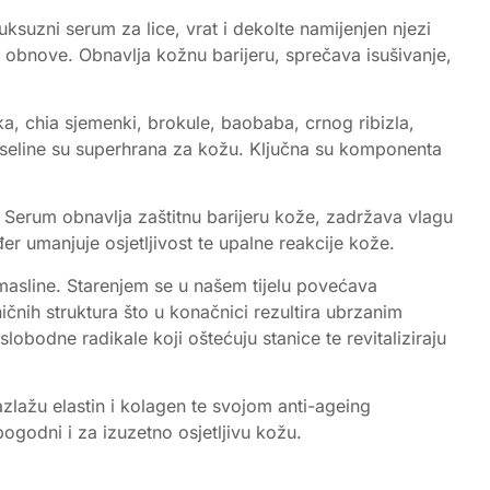
ksuzni serum za lice, vrat i dekolte namijenjen njezi
za obnove. Obnavlja kožnu barijeru, sprečava isušivanje,
aka, chia sjemenki, brokule, baobaba, crnog ribizla,
 kiseline su superhrana za kožu. Ključna su komponenta
 Serum obnavlja zaštitnu barijeru kože, zadržava vlagu
er umanjuje osjetljivost te upalne reakcije kože.
t masline. Starenjem se u našem tijelu povećava
nih struktura što u konačnici rezultira ubrzanim
lobodne radikale koji oštećuju stanice te revitaliziraju
azlažu elastin i kolagen te svojom anti-ageing
godni i za izuzetno osjetljivu kožu.