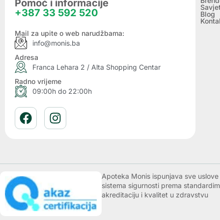
Brend
Pomoć i informacije
Savje
+387 33 592 520
Blog
Konta
Mail za upite o web narudžbama:
info@monis.ba
Adresa
Franca Lehara 2 / Alta Shopping Centar
Radno vrijeme
09:00h do 22:00h
Apoteka Monis ispunjava sve uslove k
sistema sigurnosti prema standardim
akreditaciju i kvalitet u zdravstvu