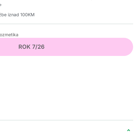
e
džbe iznad 100KM
kozmetika
ROK 7/26