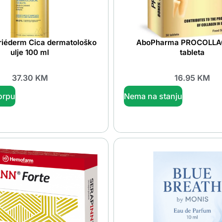
riéderm Cica dermatološko
AboPharma PROCOLLA
ulje 100 ml
tableta
37.30
KM
16.95
KM
orpu
Nema na stanju