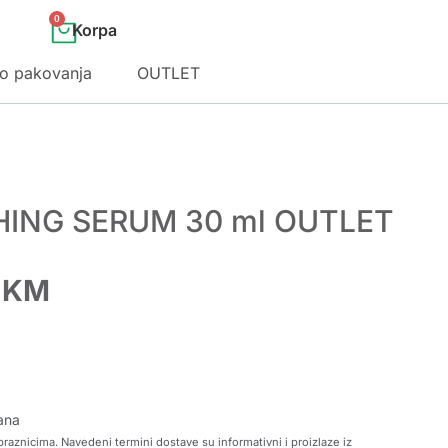
0
o pakovanja
OUTLET
HING SERUM 30 ml OUTLET
0
KM
ana
raznicima. Navedeni termini dostave su informativni i proizlaze iz