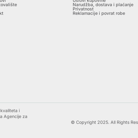
ovi
Uslovi kupovine
tovalište
Narudžba, dostava i plaćanje
Privatnost
kt
Reklamacije i povrat robe
valiteta i
a Agencije za
© Copyright 2025. All Rights Re