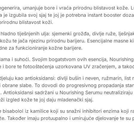
generira, umanjuje bore i vraća prirodnu blistavost kože. Lu
 je izgubila svoj sjaj te joj je potrebna instant booster do
rirodnu blistavost koži.
hladno tiješnjenih ulja: sjemenki grožđa, divlje ruže, lješnj
ja kožu te jača njezinu prirodnu barijeru. Esencijalne masne
ne za funkcioniranje kožne barijere.
lama i suhoći. Svojim bogatstvom ovih esencija, Nourishing
je i bore te fotooštećenja uzorkovana UV zračenjem, a takođ
jeluju kao antioksidansi: divlji bušin i neven, ružmarin, lis
 obrane slabe. To dovodi do progresivnog propadanja stanič
 Antioksidansi sadržani u Nourishing Serumu neutraliziraju s
ži izgled kože te joj daju mladenački sjaj.
bisabolol iz kamilice koji su snažni inhibitori enzima koji r
 Također imaju protuupalno i umirujuće djelovanje te su po