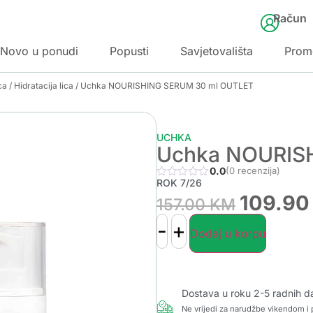
Račun
Novo u ponudi
Popusti
Savjetovališta
Prom
ca
/
Hidratacija lica
/ Uchka NOURISHING SERUM 30 ml OUTLET
UCHKA
Uchka NOURIS
0.0
(0 recenzija)
ROK 7/26
109.9
157.00
KM
-
+
Dodaj u korpu
Dostava u roku 2-5 radnih d
Ne vrijedi za narudžbe vikendom i p