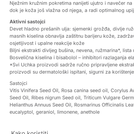
Nježnim kružnim pokretima nanijeti ujutro i navečer n
dok je koža još vlažna od njega, a radi optimalnog upi
Aktivni sastojci
Devet hladno prešanih ulja: sjemenki grožđa, divlje ruže
masnih kiselina obnavlja zaštitnu barijeru kože, zadrž
osjetljivost i upalne reakcije kože
Biljni ekstrakti divljeg bušina, nevena, ružmarina*, list
Bosvelična kiselina i bisabolol – inhibitori razlaganja 
*Svi Uchka proizvodi sadrže ručno pripravljene ekstra
proizvodi su dermatološki ispitani, sigurni za korištenje
Sastojci
Vitis Vinifera Seed Oil, Rosa canina seed oil, Corylus 
Seed Oil, Ribes nigrum Seed oil, Triticum Vulgare Germ
Helianthus Annuus Seed Oil, Rosmarinus Officinalis Leaf
eucalyptol, geraniol, limonene, anethole
Kako koristiti