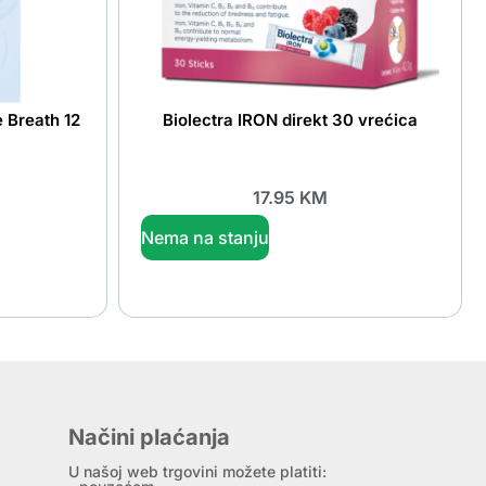
 Breath 12
Biolectra IRON direkt 30 vrećica
17.95
KM
Nema na stanju
Načini plaćanja
U našoj web trgovini možete platiti: