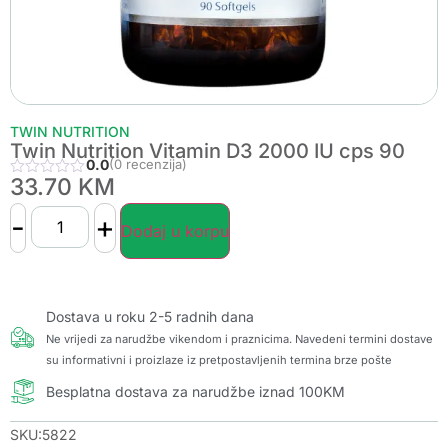
TWIN NUTRITION
Twin Nutrition Vitamin D3 2000 IU cps 90
0.0
(0 recenzija)
33.70
KM
-
+
Dodaj u korpu
Dostava u roku 2-5 radnih dana
Ne vrijedi za narudžbe vikendom i praznicima. Navedeni termini dostave
su informativni i proizlaze iz pretpostavljenih termina brze pošte
Besplatna dostava za narudžbe iznad 100KM
SKU:5822