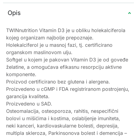
Opis
TWINnutrition Vitamin D3 je u obliku holekalciferola
kojeg organizam najbolje prepoznaje.
Holekalciferol je u masnoj fazi, tj. certificirano
organskom maslinovom ulju.
Softgel u kojem je pakovan Vitamin D3 je od goveđe
želatine, a omogućava efikasnu resorpciju aktivne
komponente.
Proizvod certificirano bez glutena i alergena.
Proizvedeno u cGMP i FDA registriranom postrojenju,
garancija kvaliteta.
Proizvedeno u SAD.
Osteomalacija, osteoporoza, rahitis, nespecifični
bolovi u mišićima i kostima, oslabljenje imuniteta,
neki kanceri, kardiovaskularne bolesti, depresija,
multipla skleroza, Parkinsonova bolest i demencija –