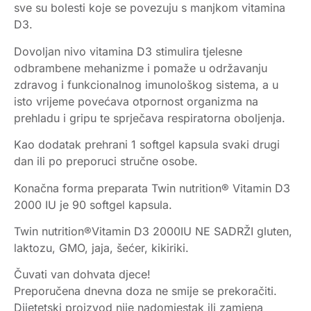
sve su bolesti koje se povezuju s manjkom vitamina
D3.
Dovoljan nivo vitamina D3 stimulira tjelesne
odbrambene mehanizme i pomaže u održavanju
zdravog i funkcionalnog imunološkog sistema, a u
isto vrijeme povećava otpornost organizma na
prehladu i gripu te sprječava respiratorna oboljenja.
Kao dodatak prehrani 1 softgel kapsula svaki drugi
dan ili po preporuci stručne osobe.
Konačna forma preparata Twin nutrition® Vitamin D3
2000 IU je 90 softgel kapsula.
Twin nutrition®Vitamin D3 2000IU NE SADRŽI gluten,
laktozu, GMO, jaja, šećer, kikiriki.
Čuvati van dohvata djece!
Preporučena dnevna doza ne smije se prekoračiti.
Dijetetski proizvod nije nadomjestak ili zamjena