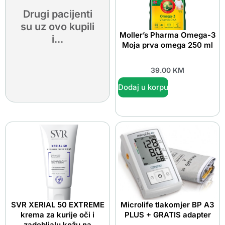
Drugi pacijenti
su uz ovo kupili
Moller’s Pharma Omega-3
i...
Moja prva omega 250 ml
39.00
KM
Dodaj u korpu
SVR XERIAL 50 EXTREME
Microlife tlakomjer BP A3
krema za kurije oči i
PLUS + GRATIS adapter
zadebljalu kožu na