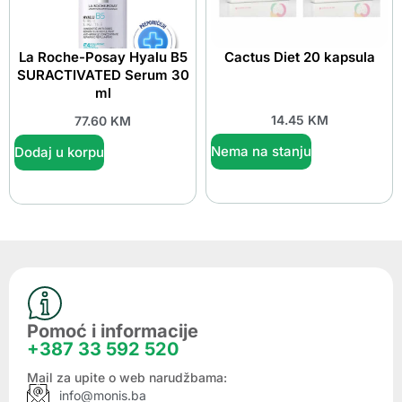
La Roche-Posay Hyalu B5
Cactus Diet 20 kapsula
SURACTIVATED Serum 30
ml
14.45
KM
77.60
KM
Nema na stanju
Dodaj u korpu
Pomoć i informacije
+387 33 592 520
Mail za upite o web narudžbama:
info@monis.ba