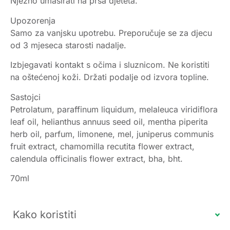
Nježno umasirati na prsa djeteta.
Upozorenja
Samo za vanjsku upotrebu. Preporučuje se za djecu
od 3 mjeseca starosti nadalje.
Izbjegavati kontakt s očima i sluznicom. Ne koristiti
na oštećenoj koži. Držati podalje od izvora topline.
Sastojci
Petrolatum, paraffinum liquidum, melaleuca viridiflora
leaf oil, helianthus annuus seed oil, mentha piperita
herb oil, parfum, limonene, mel, juniperus communis
fruit extract, chamomilla recutita flower extract,
calendula officinalis flower extract, bha, bht.
70ml
Kako koristiti