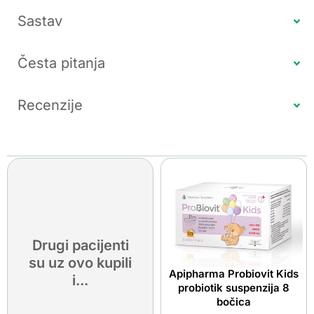
Sastav
Česta pitanja
Recenzije
Drugi pacijenti
su uz ovo kupili
Apipharma Probiovit Kids
i...
probiotik suspenzija 8
bočica