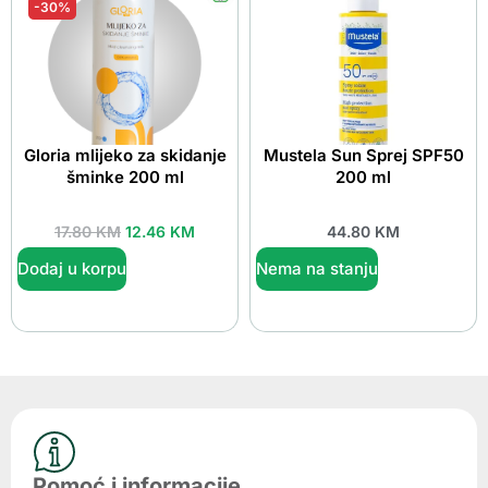
-30%
Gloria mlijeko za skidanje
Mustela Sun Sprej SPF50
šminke 200 ml
200 ml
17.80
KM
12.46
KM
44.80
KM
Dodaj u korpu
Nema na stanju
Pomoć i informacije