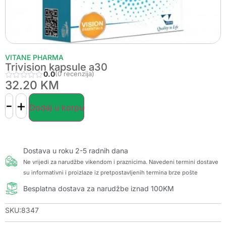
VITANE PHARMA
Trivision kapsule a30
0.0
(0 recenzija)
32.20
KM
-
+
Dodaj u korpu
Dostava u roku 2-5 radnih dana
Ne vrijedi za narudžbe vikendom i praznicima. Navedeni termini dostave
su informativni i proizlaze iz pretpostavljenih termina brze pošte
Besplatna dostava za narudžbe iznad 100KM
SKU:8347