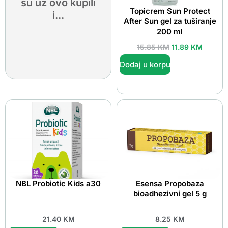
su uz ovo kupili
Topicrem Sun Protect
i...
After Sun gel za tuširanje
200 ml
15.85
KM
11.89
KM
Dodaj u korpu
NBL Probiotic Kids a30
Esensa Propobaza
bioadhezivni gel 5 g
21.40
KM
8.25
KM