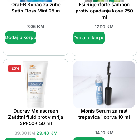
Oral-B Konac za zube
Esi Rigenforte šampon
Satin Floss Mint 25 m
protiv opadanja kose 250
ml
7.05
KM
17.90
KM
Dodaj u korpu
Dodaj u korpu
-25%
Ducray Melascreen
Monis Serum za rast
Zaštitni fluid protiv mrlja
trepavica i obrva 10 ml
SPF50+ 50 ml
14.10
KM
39.30
KM
29.48
KM