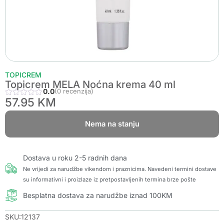
TOPICREM
Topicrem MELA Noćna krema 40 ml
0.0
(0 recenzija)
57.95
KM
Nema na stanju
Dostava u roku 2-5 radnih dana
Ne vrijedi za narudžbe vikendom i praznicima. Navedeni termini dostave
su informativni i proizlaze iz pretpostavljenih termina brze pošte
Besplatna dostava za narudžbe iznad 100KM
SKU:12137