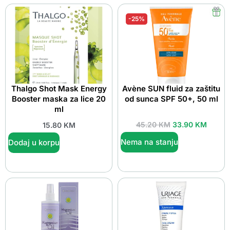
-25%
Thalgo Shot Mask Energy
Avène SUN fluid za zaštitu
Booster maska za lice 20
od sunca SPF 50+, 50 ml
ml
45.20
KM
33.90
KM
15.80
KM
Nema na stanju
Dodaj u korpu