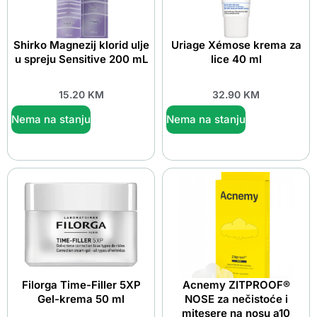
Shirko Magnezij klorid ulje
Uriage Xémose krema za
u spreju Sensitive 200 mL
lice 40 ml
15.20
KM
32.90
KM
Nema na stanju
Nema na stanju
Filorga Time-Filler 5XP
Acnemy ZITPROOF®
Gel-krema 50 ml
NOSE za nečistoće i
mitesere na nosu a10