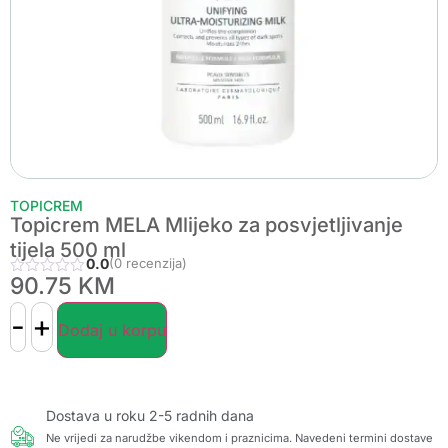
TOPICREM
Topicrem MELA Mlijeko za posvjetljivanje
tijela 500 ml
0.0
(0 recenzija)
90.75
KM
-
+
Dodaj u korpu
Dostava u roku 2-5 radnih dana
Ne vrijedi za narudžbe vikendom i praznicima. Navedeni termini dostave