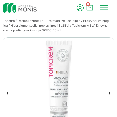
0
Početna
/
Dermokozmetika - Proizvodi za lice i tijelo
/
Proizvodi za njegu
lica
/
Hiperpigmentacija, nepravilnosti i ožiljci
/ Topicrem MELA Dnevna
krema protiv tamnih mrlja SPF50 40 ml