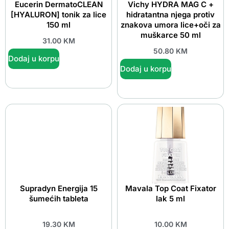
Eucerin DermatoCLEAN
Vichy HYDRA MAG C +
[HYALURON] tonik za lice
hidratantna njega protiv
150 ml
znakova umora lice+oči za
muškarce 50 ml
31.00
KM
50.80
KM
Dodaj u korpu
Dodaj u korpu
Supradyn Energija 15
Mavala Top Coat Fixator
šumećih tableta
lak 5 ml
19.30
KM
10.00
KM