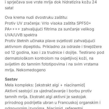
i sprječava sve vrste mrlja dok hidratizira kožu 24
sata!
Ova krema nudi dvostruku zaštitu:
Protiv UV zračenja: Vrlo visoka zaštita SPF50+
PA++++ zahvaljujući filtrima za sunčanje velikog
UVA/UVB spektra
Protiv štetnih učinaka plave svjetlosti zahvaljujući
aktivnom dipeptidu. Prikladno za odrasle i tinejdžere
od 12 godina, kao i za trudnice i dojilje. Testirano pod
dermatološkom kontrolom na osjetljivoj koži, na
svijetlim do tamnim fototipovima i na svim vrstama
mrlja. Nekomedogeno
Sastav
Mela kompleks: [ekstrakt algi + niacinamid]
Aktivni sastojci za ujednačavanje i borbu protiv
tamnih mrlja. Ekstrakt algi aktivni je sastojak
prirodnog podrijetla ubran u Francuskoj organskim i
odgovornim izvorima. Niacimid, referentni