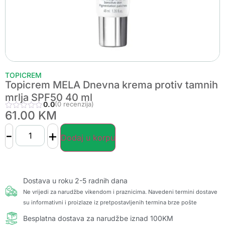
TOPICREM
Topicrem MELA Dnevna krema protiv tamnih
mrlja SPF50 40 ml
0.0
(0 recenzija)
61.00
KM
-
+
Dodaj u korpu
Dostava u roku 2-5 radnih dana
Ne vrijedi za narudžbe vikendom i praznicima. Navedeni termini dostave
su informativni i proizlaze iz pretpostavljenih termina brze pošte
Besplatna dostava za narudžbe iznad 100KM