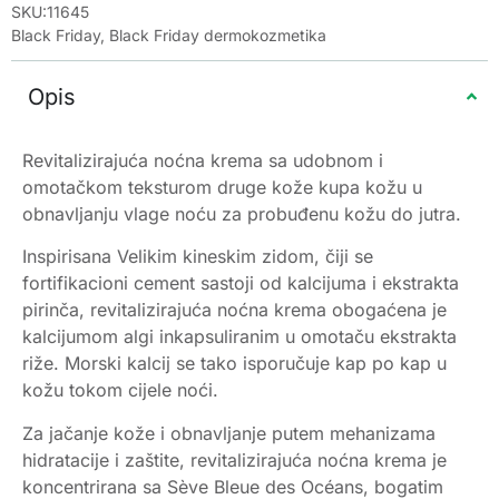
SKU:11645
Black Friday
,
Black Friday dermokozmetika
Opis
Revitalizirajuća noćna krema sa udobnom i
omotačkom teksturom druge kože kupa kožu u
obnavljanju vlage noću za probuđenu kožu do jutra.
Inspirisana Velikim kineskim zidom, čiji se
fortifikacioni cement sastoji od kalcijuma i ekstrakta
pirinča, revitalizirajuća noćna krema obogaćena je
kalcijumom algi inkapsuliranim u omotaču ekstrakta
riže. Morski kalcij se tako isporučuje kap po kap u
kožu tokom cijele noći.
Za jačanje kože i obnavljanje putem mehanizama
hidratacije i zaštite, revitalizirajuća noćna krema je
koncentrirana sa Sève Bleue des Océans, bogatim