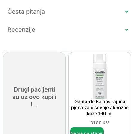
Česta pitanja
Recenzije
Drugi pacijenti
su uz ovo kupili
Gamarde Balansirajuća
i...
pjena za čišćenje aknozne
kože 160 ml
31.80
KM
Nema na stanju