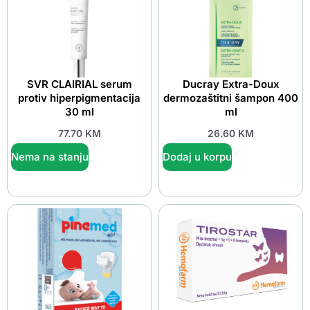
SVR CLAIRIAL serum
Ducray Extra-Doux
protiv hiperpigmentacija
dermozaštitni šampon 400
30 ml
ml
77.70
KM
26.60
KM
Nema na stanju
Dodaj u korpu