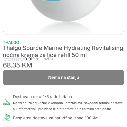
THALGO
Thalgo Source Marine Hydrating Revitalising
noćna krema za lice refill 50 ml
0.0
(0 recenzija)
68.35
KM
Nema na stanju
Dostava u roku 2-5 radnih dana
Ne vrijedi za narudžbe vikendom i praznicima. Navedeni termini dostave
su informativni i proizlaze iz pretpostavljenih termina brze pošte
Besplatna dostava za narudžbe iznad 100KM