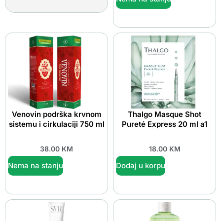
Venovin podrška krvnom
Thalgo Masque Shot
sistemu i cirkulaciji 750 ml
Pureté Express 20 ml a1
38.00
KM
18.00
KM
Nema na stanju
Dodaj u korpu