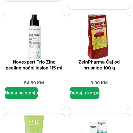
Novexpert Trio Zinc
ZeinPharma Čaj od
peeling noćni losion 115 ml
brusnice 100 g
54.80
KM
9.90
KM
Nema na stanju
Dodaj u korpu