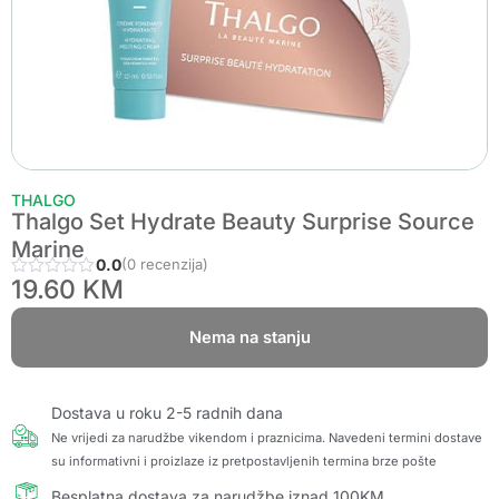
THALGO
Thalgo Set Hydrate Beauty Surprise Source
Marine
0.0
(0 recenzija)
19.60
KM
Nema na stanju
Dostava u roku 2-5 radnih dana
Ne vrijedi za narudžbe vikendom i praznicima. Navedeni termini dostave
su informativni i proizlaze iz pretpostavljenih termina brze pošte
Besplatna dostava za narudžbe iznad 100KM