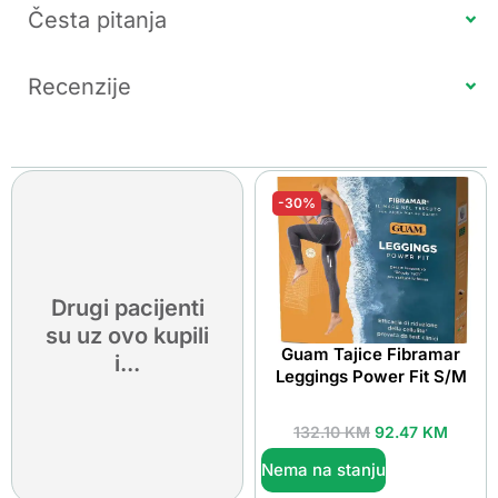
Česta pitanja
Recenzije
-30%
Drugi pacijenti
su uz ovo kupili
Guam Tajice Fibramar
i...
Leggings Power Fit S/M
132.10
KM
92.47
KM
Nema na stanju