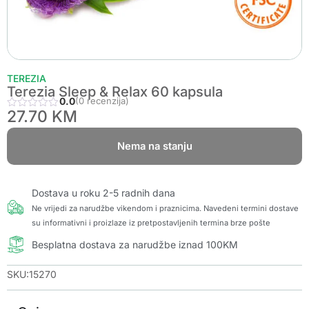
TEREZIA
Terezia Sleep & Relax 60 kapsula
0.0
(0 recenzija)
27.70
KM
Nema na stanju
Dostava u roku 2-5 radnih dana
Ne vrijedi za narudžbe vikendom i praznicima. Navedeni termini dostave
su informativni i proizlaze iz pretpostavljenih termina brze pošte
Besplatna dostava za narudžbe iznad 100KM
SKU:15270