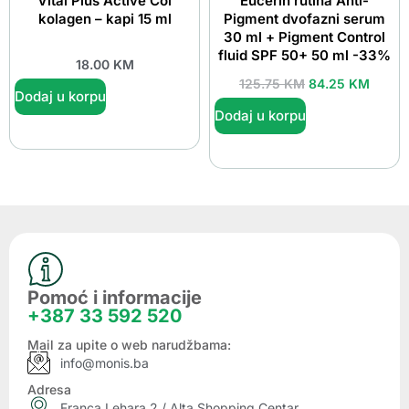
Vital Plus Active Col
Eucerin rutina Anti-
kolagen – kapi 15 ml
Pigment dvofazni serum
30 ml + Pigment Control
fluid SPF 50+ 50 ml -33%
18.00
KM
125.75
KM
84.25
KM
Dodaj u korpu
Dodaj u korpu
Pomoć i informacije
+387 33 592 520
Mail za upite o web narudžbama:
info@monis.ba
Adresa
Franca Lehara 2 / Alta Shopping Centar