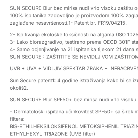
SUN SECURE Blur bez mirisa nudi vrlo visoku zaštitu od 
100% ispitanika zadovoljno je proizvodom 100% zaglađen
zaglađene nesavršenosti.1- Patent br. FR19/04215.
2- Ispitivanja ekološke toksičnosti na algama (ISO 102
3- Lako biorazgradivo, testirano prema OECD 301F st
4- Samo ocjenjivanje na 21 ispitanika tijekom 21 dana
SUN SECURE : ZAŠTITITE SE NEVIDLJIVOM ZAŠTITO
UVB + UVA + VIDLJIV SPEKTAR ZRAKA + INFRACRVE
Sun Secure patent1: 4 godine istraživanja kako bi se izu
okoliš2.
SUN SECURE Blur SPF50+ bez mirisa nudi vrlo visoku zaš
– Dermatološki ispitana učinkovitost SPF50+ sa širokim
filtera:
BIS-ETHILHEKSILOKSIFENOL METOKSIPHENIL TRIAZIN (
ETHYLHEXYL TRIAZONE (UVB filter)