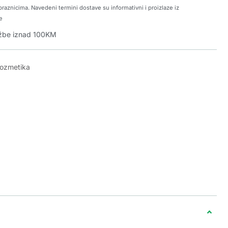
raznicima. Navedeni termini dostave su informativni i proizlaze iz
e
džbe iznad 100KM
kozmetika