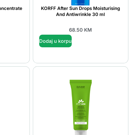
oncentrate
KORFF After Sun Drops Moisturising
And Antiwrinkle 30 ml
68.50
KM
Dodaj u korpu