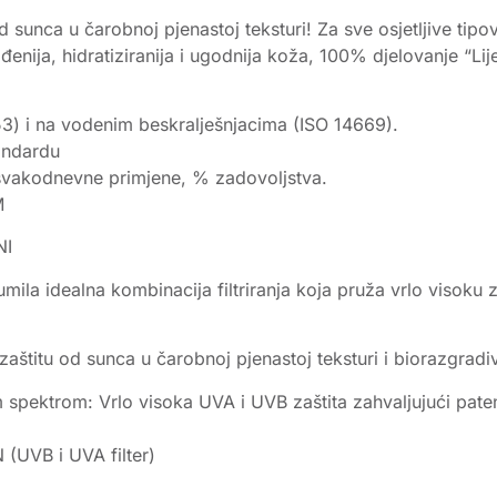
sunca u čarobnoj pjenastoj teksturi! Za sve osjetljive tipov
ija, hidratiziranija i ugodnija koža, 100% djelovanje “Lije
53) i na vodenim beskralješnjacima (ISO 14669).
andardu
 svakodnevne primjene, % zadovoljstva.
M
NI
mila idealna kombinacija filtriranja koja pruža vrlo visoku za
titu od sunca u čarobnoj pjenastoj teksturi i biorazgradiv
 spektrom: Vrlo visoka UVA i UVB zaštita zahvaljujući paten
UVB i UVA filter)