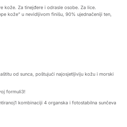
e kože. Za tinejđere i odrasle osobe. Za lice.
pe kože” u nevidljivom finišu, 90% ujednačeniji ten,
štitu od sunca, poštujući najosjetljiviju kožu i morski
oj formuli3!
tiranoj1 kombinaciji 4 organska i fotostabilna sunčeva