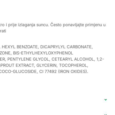
o i prije izlaganja suncu. Često ponavljajte primjenu u
rati
L HEXYL BENZOATE, DICAPRYLYL CARBONATE,
AZONE, BIS-ETHYLHEXYLOXYPHENOL
R, PENTYLENE GLYCOL, CETEARYL ALCOHOL, 1,2-
M SPROUT EXTRACT, GLYCERIN, TOCOPHEROL,
CO-GLUCOSIDE, CI 77492 (IRON OXIDES).