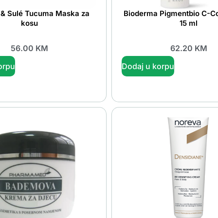
 & Sulé Tucuma Maska za
Bioderma Pigmentbio C-C
kosu
15 ml
56.00
KM
62.20
KM
orpu
Dodaj u korpu