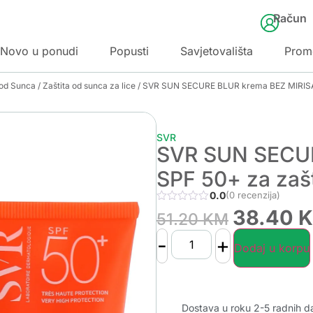
Račun
Novo u ponudi
Popusti
Savjetovališta
Prom
 od Sunca
/
Zaštita od sunca za lice
/ SVR SUN SECURE BLUR krema BEZ MIRISA 
SVR
SVR SUN SECUR
SPF 50+ za zaš
0.0
(0 recenzija)
38.40
51.20
KM
-
+
Dodaj u korpu
Dostava u roku 2-5 radnih d