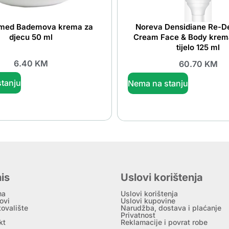
med Bademova krema za
Noreva Densidiane Re-De
djecu 50 ml
Cream Face & Body krema 
tijelo 125 ml
6.40
KM
60.70
KM
tanju
Nema na stanju
is
Uslovi korištenja
ma
Uslovi korištenja
ovi
Uslovi kupovine
tovalište
Narudžba, dostava i plaćanje
Privatnost
kt
Reklamacije i povrat robe