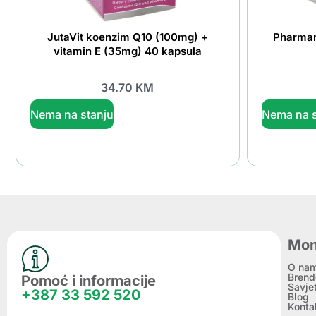
JutaVit koenzim Q10 (100mg) +
Pharma
vitamin E (35mg) 40 kapsula
34.70
KM
Nema na stanju
Nema na s
Mon
O na
Brend
Pomoć i informacije
Savje
+387 33 592 520
Blog
Konta