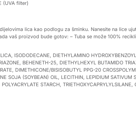
UVA filter)
ijelovima lica kao podlogu za šminku. Nanesite na lice ujutr
u kada vaš proizvod bude gotov: – Tuba se može 100% recikli
, SILICA, ISODODECANE, DIETHYLAMINO HYDROXYBENZOY
RIAZONE, BEHENETH-25, DIETHYLHEXYL BUTAMIDO TRI
ATE, DIMETHICONE/BISISOBUTYL PPG-20 CROSSPOLYME
CINE SOJA (SOYBEAN) OIL, LECITHIN, LEPIDIUM SATIVU
POLYACRYLATE STARCH, TRIETHOXYCAPRYLYLSILANE, CO