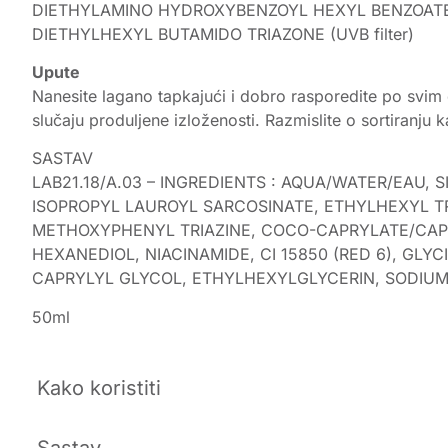
DIETHYLAMINO HYDROXYBENZOYL HEXYL BENZOATE (
DIETHYLHEXYL BUTAMIDO TRIAZONE (UVB filter)
Upute
Nanesite lagano tapkajući i dobro rasporedite po svim d
slučaju produljene izloženosti. Razmislite o sortiranj
SASTAV
LAB21.18/A.03 – INGREDIENTS : AQUA/WATER/EAU
ISOPROPYL LAUROYL SARCOSINATE, ETHYLHEXYL T
METHOXYPHENYL TRIAZINE, COCO-CAPRYLATE/CAPR
HEXANEDIOL, NIACINAMIDE, CI 15850 (RED 6), GLY
CAPRYLYL GLYCOL, ETHYLHEXYLGLYCERIN, SODIUM 
50ml
Kako koristiti