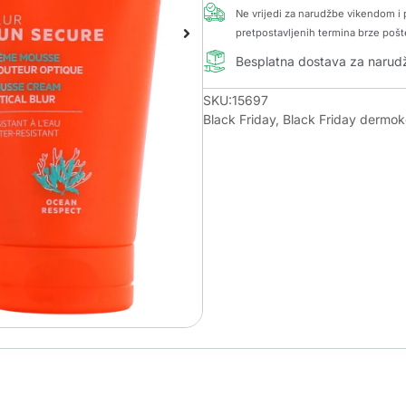
Ne vrijedi za narudžbe vikendom i p
pretpostavljenih termina brze pošt
Besplatna dostava za naru
SKU:15697
Black Friday
,
Black Friday dermo