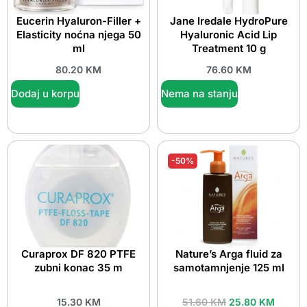
Eucerin Hyaluron-Filler +
Jane Iredale HydroPure
Elasticity noćna njega 50
Hyaluronic Acid Lip
ml
Treatment 10 g
80.20
KM
76.60
KM
Dodaj u korpu
Nema na stanju
-50%
Curaprox DF 820 PTFE
Nature’s Arga fluid za
zubni konac 35 m
samotamnjenje 125 ml
15.30
KM
51.60
KM
25.80
KM