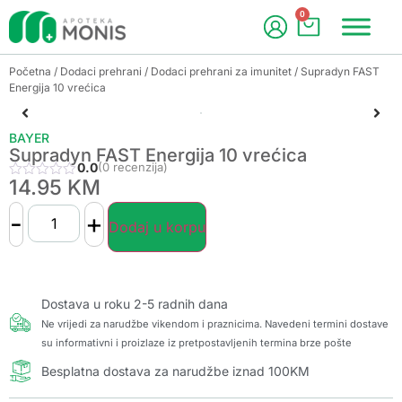
0
Početna
/
Dodaci prehrani
/
Dodaci prehrani za imunitet
/ Supradyn FAST
Energija 10 vrećica
BAYER
Supradyn FAST Energija 10 vrećica
0.0
(0 recenzija)
14.95
KM
-
+
Dodaj u korpu
Dostava u roku 2-5 radnih dana
Ne vrijedi za narudžbe vikendom i praznicima. Navedeni termini dostave
su informativni i proizlaze iz pretpostavljenih termina brze pošte
Besplatna dostava za narudžbe iznad 100KM