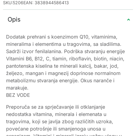
SKU:5206
EAN: 3838944586413
Opis
Dodatak prehrani s koenzimom Q10, vitaminima,
mineralima i elementima u tragovima, sa sladilima.
Sadrži izvor fenilalanina. Podrška stvaranju energije
Vitamini B6, B12, C, tiamin, riboflavin, biotin, niacin,
pantotenska kiselina te minerali kalcij, bakar, jod,
željezo, mangan i magnezij doprinose normalnom
metabolizmu stvaranja energije. Okus naranče i
marakuje.
BEZ VODE
Preporuča se za sprječavanje ili otklanjanje
nedostatka vitamina, minerala i elemenata u
tragovima, koji se javlja zbog različitih uzroka,
povećane potrošnje ili smanjenoga unosa u
organizam. Vitamini i minerali igraju važnu ulogu u