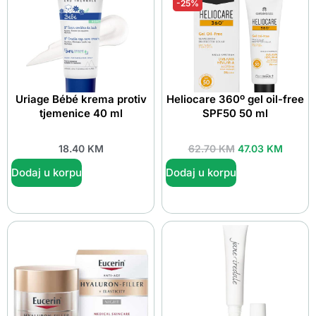
-25%
Uriage Bébé krema protiv
Heliocare 360º gel oil-free
tjemenice 40 ml
SPF50 50 ml
18.40
KM
62.70
KM
47.03
KM
Dodaj u korpu
Dodaj u korpu