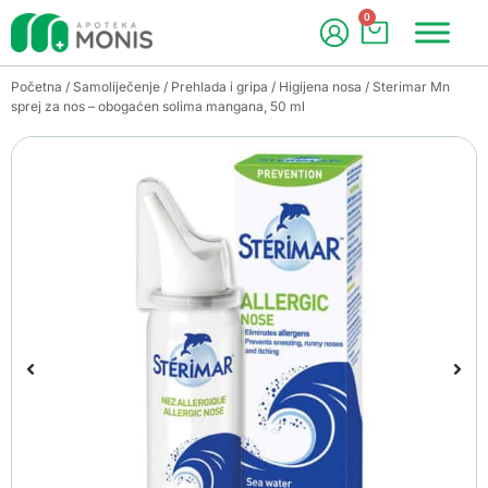
0
Početna
/
Samoliječenje
/
Prehlada i gripa
/
Higijena nosa
/ Sterimar Mn
sprej za nos – obogaćen solima mangana, 50 ml