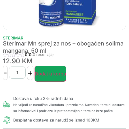
STERIMAR
Sterimar Mn sprej za nos – obogaćen solima
mangana, 50 ml
0.0
(0 recenzija)
12.90
KM
-
+
Dodaj u korpu
Dostava u roku 2-5 radnih dana
Ne vrijedi za narudžbe vikendom i praznicima. Navedeni termini dostave
su informativni i proizlaze iz pretpostavljenih termina brze pošte
Besplatna dostava za narudžbe iznad 100KM