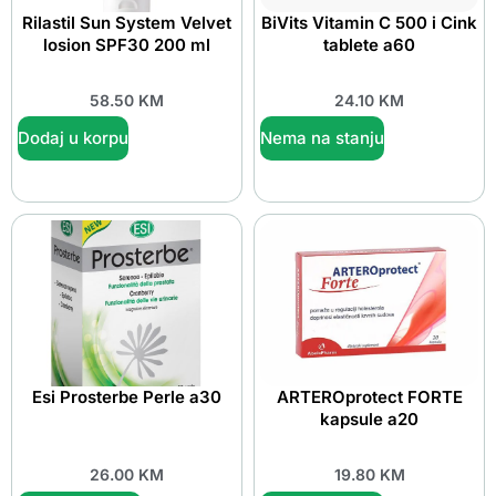
Rilastil Sun System Velvet
BiVits Vitamin C 500 i Cink
losion SPF30 200 ml
tablete a60
58.50
KM
24.10
KM
Dodaj u korpu
Nema na stanju
Esi Prosterbe Perle a30
ARTEROprotect FORTE
kapsule a20
26.00
KM
19.80
KM