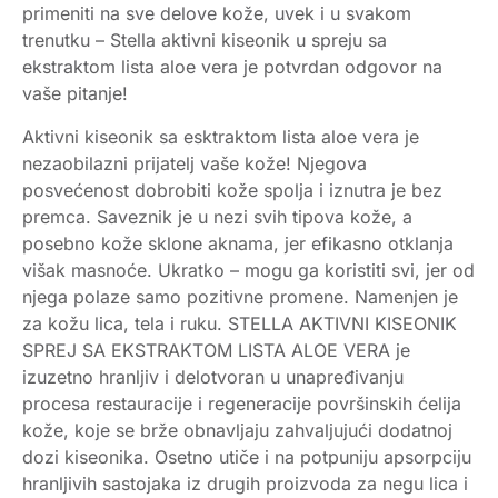
primeniti na sve delove kože, uvek i u svakom
trenutku – Stella aktivni kiseonik u spreju sa
ekstraktom lista aloe vera je potvrdan odgovor na
vaše pitanje!
Aktivni kiseonik sa esktraktom lista aloe vera je
nezaobilazni prijatelj vaše kože! Njegova
posvećenost dobrobiti kože spolja i iznutra je bez
premca. Saveznik je u nezi svih tipova kože, a
posebno kože sklone aknama, jer efikasno otklanja
višak masnoće. Ukratko – mogu ga koristiti svi, jer od
njega polaze samo pozitivne promene. Namenjen je
za kožu lica, tela i ruku. STELLA AKTIVNI KISEONIK
SPREJ SA EKSTRAKTOM LISTA ALOE VERA je
izuzetno hranljiv i delotvoran u unapređivanju
procesa restauracije i regeneracije površinskih ćelija
kože, koje se brže obnavljaju zahvaljujući dodatnoj
dozi kiseonika. Osetno utiče i na potpuniju apsorpciju
hranljivih sastojaka iz drugih proizvoda za negu lica i