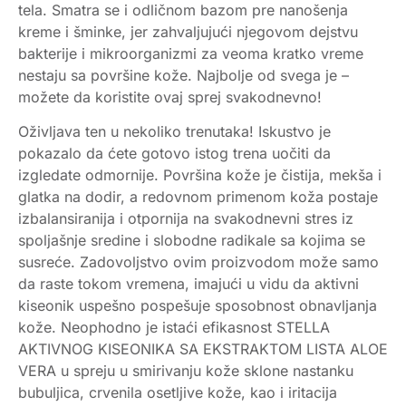
tela. Smatra se i odličnom bazom pre nanošenja
kreme i šminke, jer zahvaljujući njegovom dejstvu
bakterije i mikroorganizmi za veoma kratko vreme
nestaju sa površine kože. Najbolje od svega je –
možete da koristite ovaj sprej svakodnevno!
Oživljava ten u nekoliko trenutaka! Iskustvo je
pokazalo da ćete gotovo istog trena uočiti da
izgledate odmornije. Površina kože je čistija, mekša i
glatka na dodir, a redovnom primenom koža postaje
izbalansiranija i otpornija na svakodnevni stres iz
spoljašnje sredine i slobodne radikale sa kojima se
susreće. Zadovoljstvo ovim proizvodom može samo
da raste tokom vremena, imajući u vidu da aktivni
kiseonik uspešno pospešuje sposobnost obnavljanja
kože. Neophodno je istaći efikasnost STELLA
AKTIVNOG KISEONIKA SA EKSTRAKTOM LISTA ALOE
VERA u spreju u smirivanju kože sklone nastanku
bubuljica, crvenila osetljive kože, kao i iritacija