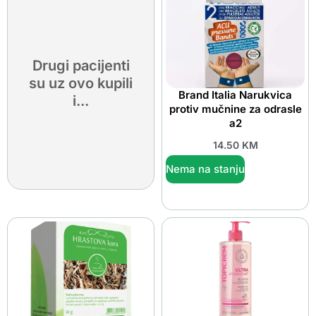
Drugi pacijenti
su uz ovo kupili
Brand Italia Narukvica
i...
protiv mučnine za odrasle
a2
14.50
KM
Nema na stanju