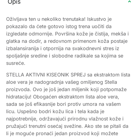
Opis
Oživljava ten u nekoliko trenutaka! Iskustvo je
pokazalo da ćete gotovo istog trena uočiti da
izgledate odmornije. Površina kože je čistija, mekša i
glatka na dodir, a redovnom primenom koža postaje
izbalansiranija i otpornija na svakodnevni stres iz
spoljašnje sredine i slobodne radikale sa kojima se
susreće.
STELLA AKTIVNI KISEONIK SPREJ sa ekstraktom lista
aloe vera je nadogradnja vašeg omiljenog Stella
proizvoda. Ovo je još jedan miljenik koji potpomaže
hidrataciju! Obogaćen ekstraktom lista aloe vera,
sada se još efikasnije bori protiv umora na vašem
licu. Uspešno bodri kožu lica i tela kada je
najpotrebnije, održavajući prirodnu vlažnost kože i
pružajući trenutni osećaj svežine. Ako ste se pitali da
li je moguće pronaći jedan proizvod koji možete