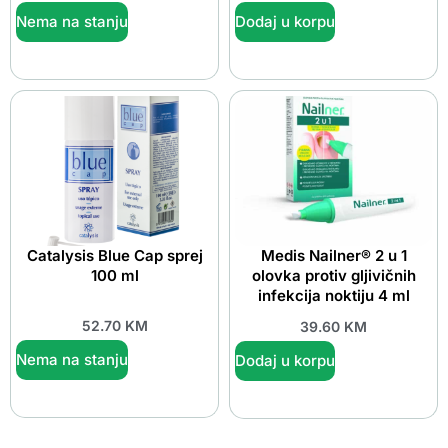
Nema na stanju
Dodaj u korpu
Catalysis Blue Cap sprej
Medis Nailner® 2 u 1
100 ml
olovka protiv gljivičnih
infekcija noktiju 4 ml
52.70
KM
39.60
KM
Nema na stanju
Dodaj u korpu