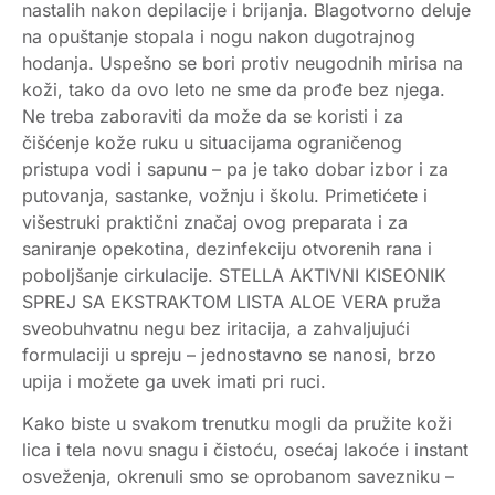
nastalih nakon depilacije i brijanja. Blagotvorno deluje
na opuštanje stopala i nogu nakon dugotrajnog
hodanja. Uspešno se bori protiv neugodnih mirisa na
koži, tako da ovo leto ne sme da prođe bez njega.
Ne treba zaboraviti da može da se koristi i za
čišćenje kože ruku u situacijama ograničenog
pristupa vodi i sapunu – pa je tako dobar izbor i za
putovanja, sastanke, vožnju i školu. Primetićete i
višestruki praktični značaj ovog preparata i za
saniranje opekotina, dezinfekciju otvorenih rana i
poboljšanje cirkulacije. STELLA AKTIVNI KISEONIK
SPREJ SA EKSTRAKTOM LISTA ALOE VERA pruža
sveobuhvatnu negu bez iritacija, a zahvaljujući
formulaciji u spreju – jednostavno se nanosi, brzo
upija i možete ga uvek imati pri ruci.
Kako biste u svakom trenutku mogli da pružite koži
lica i tela novu snagu i čistoću, osećaj lakoće i instant
osveženja, okrenuli smo se oprobanom savezniku –