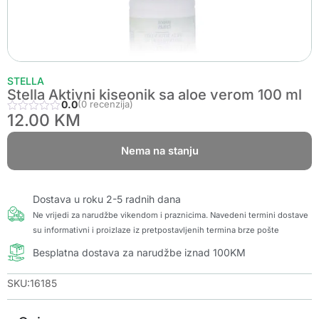
STELLA
Stella Aktivni kiseonik sa aloe verom 100 ml
0.0
(0 recenzija)
12.00
KM
Nema na stanju
Dostava u roku 2-5 radnih dana
Ne vrijedi za narudžbe vikendom i praznicima. Navedeni termini dostave
su informativni i proizlaze iz pretpostavljenih termina brze pošte
Besplatna dostava za narudžbe iznad 100KM
SKU:16185