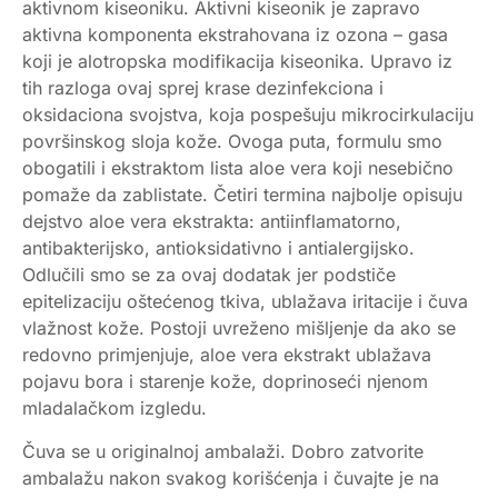
aktivnom kiseoniku. Aktivni kiseonik je zapravo
aktivna komponenta ekstrahovana iz ozona – gasa
koji je alotropska modifikacija kiseonika. Upravo iz
tih razloga ovaj sprej krase dezinfekciona i
oksidaciona svojstva, koja pospešuju mikrocirkulaciju
površinskog sloja kože. Ovoga puta, formulu smo
obogatili i ekstraktom lista aloe vera koji nesebično
pomaže da zablistate. Četiri termina najbolje opisuju
dejstvo aloe vera ekstrakta: antiinflamatorno,
antibakterijsko, antioksidativno i antialergijsko.
Odlučili smo se za ovaj dodatak jer podstiče
epitelizaciju oštećenog tkiva, ublažava iritacije i čuva
vlažnost kože. Postoji uvreženo mišljenje da ako se
redovno primjenjuje, aloe vera ekstrakt ublažava
pojavu bora i starenje kože, doprinoseći njenom
mladalačkom izgledu.
Čuva se u originalnoj ambalaži. Dobro zatvorite
ambalažu nakon svakog korišćenja i čuvajte je na