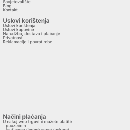
Savjetovalište
Blog
Kontakt
Uslovi korištenja
Uslovi korištenja
Uslovi kupovine
Narudžba, dostava i plaćanje
Privatnost
Reklamacije i povrat robe
Načini plaćanja
U našoj web trgovini možete platiti:
- pouzećem
- karticama (jednokratno) (uskoro)