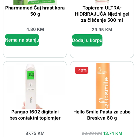
Pharmamed Čaj hrast kora
Topicrem ULTRA-
50 g
HIDRIRAJUĆA Nježni gel
za čišćenje 500 ml
4.80
KM
29.95
KM
Nema na stanju
Dodaj u korpu
-40%
Pangao 1602 digitalni
Hello Smile Pasta za zube
beskontaktni toplomjer
Breskva 60 g
87.75
KM
22.90
KM
13.74
KM