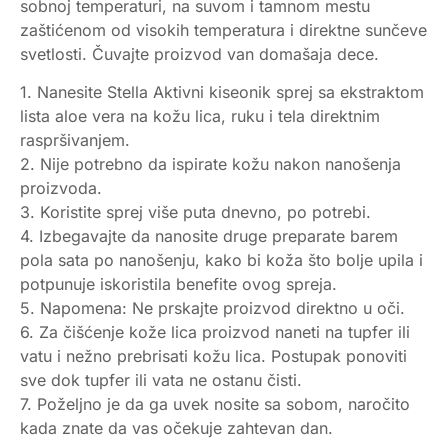
sobnoj temperaturi, na suvom i tamnom mestu
zaštićenom od visokih temperatura i direktne sunčeve
svetlosti. Čuvajte proizvod van domašaja dece.
1. Nanesite Stella Aktivni kiseonik sprej sa ekstraktom
lista aloe vera na kožu lica, ruku i tela direktnim
raspršivanjem.
2. Nije potrebno da ispirate kožu nakon nanošenja
proizvoda.
3. Koristite sprej više puta dnevno, po potrebi.
4. Izbegavajte da nanosite druge preparate barem
pola sata po nanošenju, kako bi koža što bolje upila i
potpunuje iskoristila benefite ovog spreja.
5. Napomena: Ne prskajte proizvod direktno u oči.
6. Za čišćenje kože lica proizvod naneti na tupfer ili
vatu i nežno prebrisati kožu lica. Postupak ponoviti
sve dok tupfer ili vata ne ostanu čisti.
7. Poželjno je da ga uvek nosite sa sobom, naročito
kada znate da vas očekuje zahtevan dan.