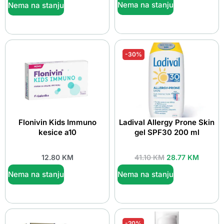
Nema na stanju
Nema na stanju
-30%
Flonivin Kids Immuno
Ladival Allergy Prone Skin
kesice a10
gel SPF30 200 ml
12.80
KM
41.10
KM
28.77
KM
Nema na stanju
Nema na stanju
-20%