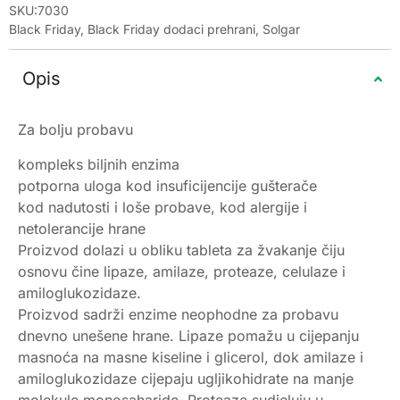
SKU:7030
Black Friday
,
Black Friday dodaci prehrani
,
Solgar
Opis
Za bolju probavu
kompleks biljnih enzima
potporna uloga kod insuficijencije gušterače
kod nadutosti i loše probave, kod alergije i
netolerancije hrane
Proizvod dolazi u obliku tableta za žvakanje čiju
osnovu čine lipaze, amilaze, proteaze, celulaze i
amiloglukozidaze.
Proizvod sadrži enzime neophodne za probavu
dnevno unešene hrane. Lipaze pomažu u cijepanju
masnoća na masne kiseline i glicerol, dok amilaze i
amiloglukozidaze cijepaju ugljikohidrate na manje
molekule monosaharide. Proteaze sudjeluju u