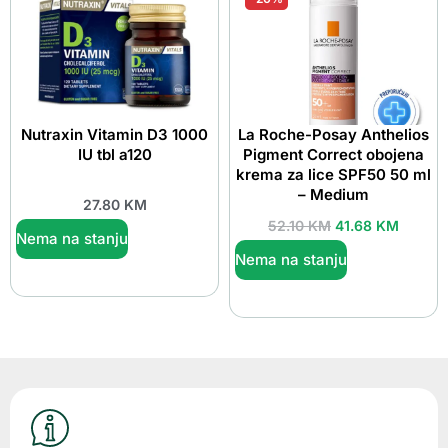
Nutraxin Vitamin D3 1000
La Roche-Posay Anthelios
IU tbl a120
Pigment Correct obojena
krema za lice SPF50 50 ml
– Medium
27.80
KM
52.10
KM
41.68
KM
Nema na stanju
Nema na stanju