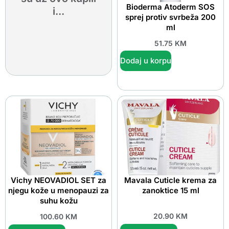
Bioderma Atoderm SOS
i...
sprej protiv svrbeža 200
ml
51.75
KM
Dodaj u korpu
Vichy NEOVADIOL SET za
Mavala Cuticle krema za
njegu kože u menopauzi za
zanoktice 15 ml
suhu kožu
20.90
KM
100.60
KM