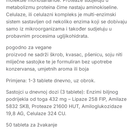
metabolizmu proteina čime nastaju aminokiseline.
Celulaze, ili celulazni kompleks je multi-enzimski
sistem sastavljen od nekoliko enzima koji se dobivaju
samo iz mikroorganizama i također sudjeluju u
probavnim procesima ugljikohidrata.
pogodno za vegane
proizvod ne sadrži škrob, kvasac, pšenicu, soju niti
mliječne sastojke te je formuliran bez upotrebe
konzervansa, umjetnih aroma ili boja
Primjena: 1-3 tablete dnevno, uz obrok.
Sastojci u dnevnoj dozi (3 tablete): Enzimi biljnog
podrijekla od toga 432 mg – Lipaze 258 FIP, Amilaze
5832 SKB, Proteaze 21600 HUT, Amiloglukozidaze
19,8 AG, Celulaze 324 CU.
50 tableta za žvakanje