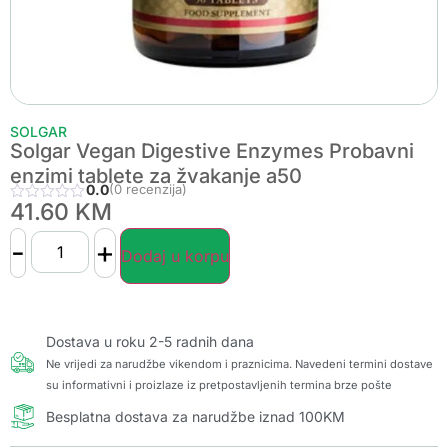
SOLGAR
Solgar Vegan Digestive Enzymes Probavni
enzimi tablete za žvakanje a50
0.0
(0 recenzija)
41.60
KM
-
+
Dodaj u korpu
Dostava u roku 2-5 radnih dana
Ne vrijedi za narudžbe vikendom i praznicima. Navedeni termini dostave
su informativni i proizlaze iz pretpostavljenih termina brze pošte
Besplatna dostava za narudžbe iznad 100KM