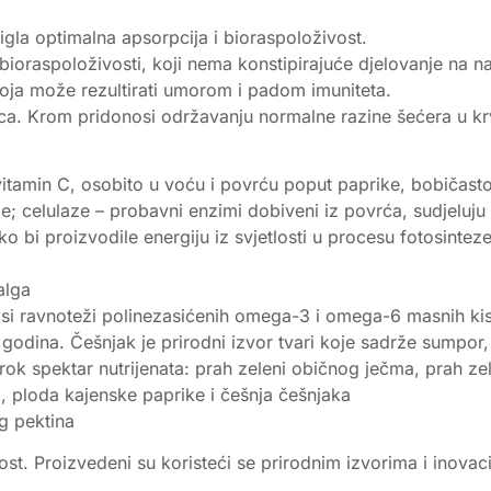
igla optimalna apsorpcija i bioraspoloživost.
 bioraspoloživosti, koji nema konstipirajuće djelovanje na na
koja može rezultirati umorom i padom imuniteta.
asca. Krom pridonosi održavanju normalne razine šećera u kr
z vitamin C, osobito u voću i povrću poput paprike, bobičasto
e; celulaze – probavni enzimi dobiveni iz povrća, sudjeluju 
ako bi proizvodile energiju iz svjetlosti u procesu fotosinte
alga
osi ravnoteži polinezasićenih omega-3 i omega-6 masnih kis
godina. Češnjak je prirodni izvor tvari koje sadrže sumpor, 
 širok spektar nutrijenata: prah zeleni običnog ječma, prah z
, ploda kajenske paprike i češnja češnjaka
g pektina
ost. Proizvedeni su koristeći se prirodnim izvorima i inova