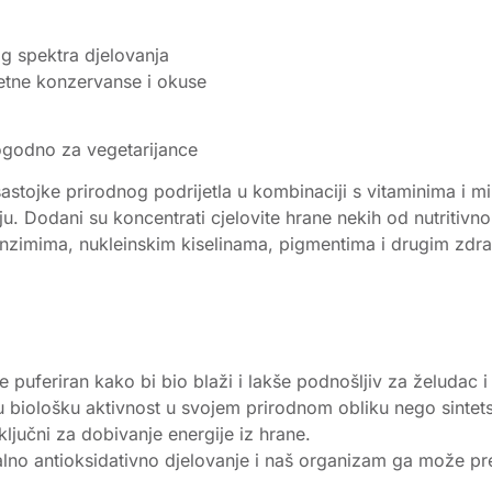
og spektra djelovanja
etne konzervanse i okuse
ogodno za vegetarijance
ke prirodnog podrijetla u kombinaciji s vitaminima i min
iju. Dodani su koncentrati cjelovite hrane nekih od nutritivno 
nzimima, nukleinskim kiselinama, pigmentima i drugim zdrav
e puferiran kako bi bio blaži i lakše podnošljiv za želudac i
ju biološku aktivnost u svojem prirodnom obliku nego sintets
ključni za dobivanje energije iz hrane.
lno antioksidativno djelovanje i naš organizam ga može pretv