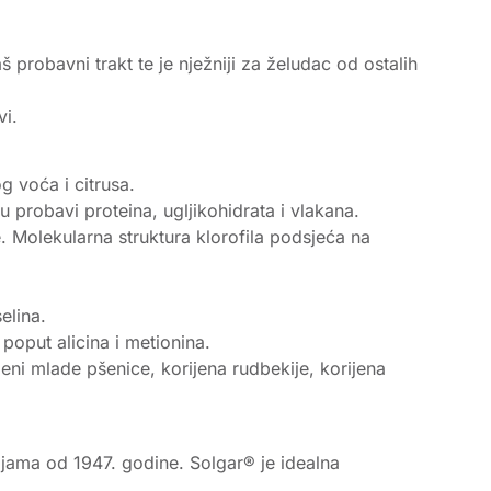
š probavni trakt te je nježniji za želudac od ostalih
vi.
g voća i citrusa.
u probavi proteina, ugljikohidrata i vlakana.
ze. Molekularna struktura klorofila podsjeća na
elina.
poput alicina i metionina.
eleni mlade pšenice, korijena rudbekije, korijena
cijama od 1947. godine. Solgar® je idealna