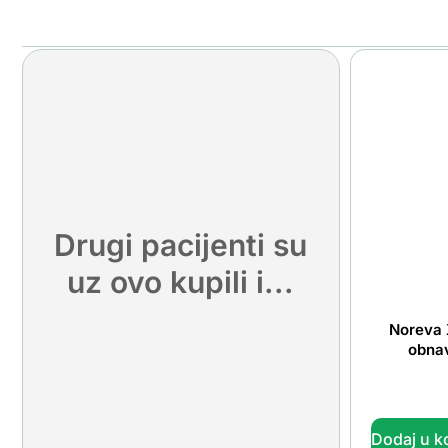
Drugi pacijenti su
uz ovo kupili i...
Noreva 
obnav
Dodaj u k