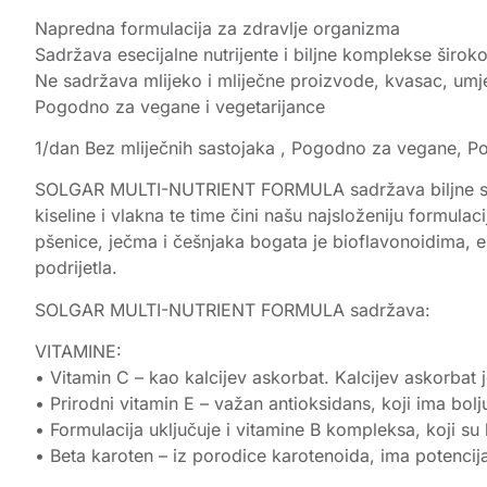
Napredna formulacija za zdravlje organizma
Sadržava esecijalne nutrijente i biljne komplekse širok
Ne sadržava mlijeko i mliječne proizvode, kvasac, umj
Pogodno za vegane i vegetarijance
1/dan Bez mliječnih sastojaka , Pogodno za vegane, P
SOLGAR MULTI-NUTRIENT FORMULA sadržava biljne sastoj
kiseline i vlakna te time čini našu najsloženiju formulac
pšenice, ječma i češnjaka bogata je bioflavonoidima, e
podrijetla.
SOLGAR MULTI-NUTRIENT FORMULA sadržava:
VITAMINE:
• Vitamin C – kao kalcijev askorbat. Kalcijev askorbat j
• Prirodni vitamin E – važan antioksidans, koji ima bol
• Formulacija uključuje i vitamine B kompleksa, koji su 
• Beta karoten – iz porodice karotenoida, ima potencija