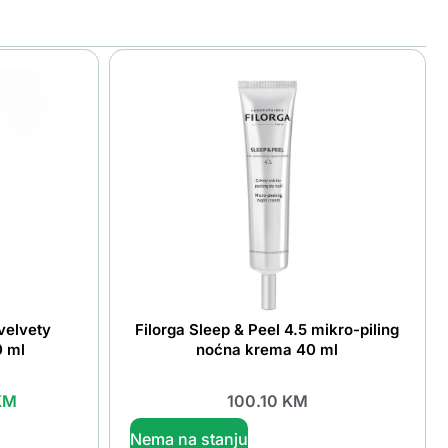
velvety
Filorga Sleep & Peel 4.5 mikro-piling
0 ml
noćna krema 40 ml
KM
100.10
KM
Nema na stanju