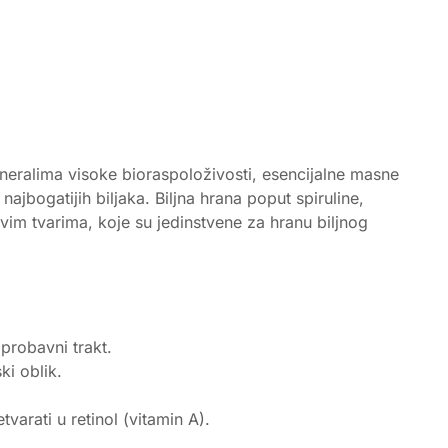
eralima visoke bioraspoloživosti, esencijalne masne
najbogatijih biljaka. Biljna hrana poput spiruline,
im tvarima, koje su jedinstvene za hranu biljnog
 probavni trakt.
ki oblik.
arati u retinol (vitamin A).