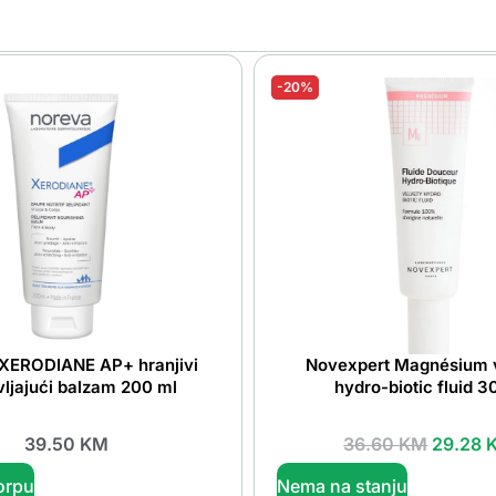
-20%
XERODIANE AP+ hranjivi
Novexpert Magnésium 
ljajući balzam 200 ml
hydro-biotic fluid 3
39.50
KM
36.60
KM
29.28
orpu
Nema na stanju