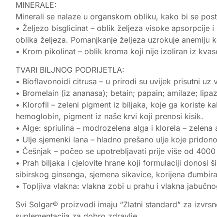
MINERALE:
Minerali se nalaze u organskom obliku, kako bi se post
• Željezo bisglicinat – oblik željeza visoke apsorpcije i
oblika željeza. Pomanjkanje željeza uzrokuje anemiju 
• Krom pikolinat – oblik kroma koji nije izoliran iz kv
TVARI BILJNOG PODRIJETLA:
• Bioflavonoidi citrusa – u prirodi su uvijek prisutni u
• Bromelain (iz ananasa); betain; papain; amilaze; lipaz
• Klorofil – zeleni pigment iz biljaka, koje ga koriste k
hemoglobin, pigment iz naše krvi koji prenosi kisik.
• Alge: spriulina – modrozelena alga i klorela – zelena 
• Ulje sjemenki lana – hladno prešano ulje koje pridon
• Češnjak – počeo se upotrebljavati prije više od 4000 
• Prah biljaka i cjelovite hrane koji formulaciji donosi
sibirskog ginsenga, sjemena sikavice, korijena đumbira
• Topljiva vlakna: vlakna zobi u prahu i vlakna jabučno
Svi Solgar® proizvodi imaju “Zlatni standard” za izvrsn
suplementacija za dobro zdravlje.