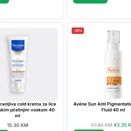
-25%
ranljiva cold krema za lice
Avène Sun Anti Pigmentat
skim pčelinjim voskom 40
Fluid 40 ml
ml
57.80
KM
43.35
15.30
KM