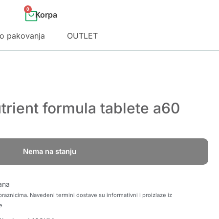
0
o pakovanja
OUTLET
trient formula tablete a60
Nema na stanju
ana
raznicima. Navedeni termini dostave su informativni i proizlaze iz
e