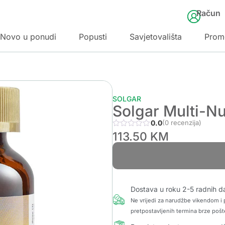
Račun
Novo u ponudi
Popusti
Savjetovališta
Prom
SOLGAR
Solgar Multi-Nu
0.0
(0 recenzija)
113.50
KM
Dostava u roku 2-5 radnih d
Ne vrijedi za narudžbe vikendom i p
pretpostavljenih termina brze pošt