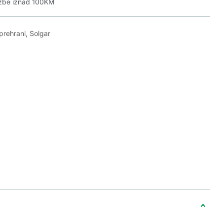
džbe iznad 100KM
prehrani
,
Solgar